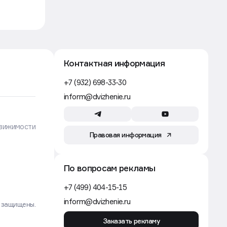
Строительство
7 авг, 12:15
День строителя в России:
традиции праздника и факты
Движение
Закон и право
7 авг, 11:39
В России запретили строить
в зонах подтоплений
Движение
Строительство
7 авг, 11:00
Строители в России зарабатывают
до шести раз меньше, чем в США
и Австралии
Движение
Рынок
7 авг, 09:49
Ввод жилья упадет к 2030 году
без допподержки и снижения