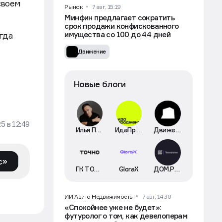
своем
Рынок
7 авг, 15:19
Минфин предлагает сократить
срок продажи конфискованного
имущества со 100 до 44 дней
гда
Движение
Новые блоги
25
в
12:49
Илья Пискулин
ИдаПроджект
Движение
с»
ГК ТОЧНО
GloraX
ДОМ.РФ Технологии
ИИ Авито Недвижимость
7 авг, 14:30
«Спокойнее уже не будет»:
футуролог о том, как девелоперам