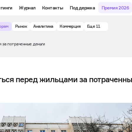
йтинги
Журнал
Контакты
Поддержка
Премия 2026
орам
Рынок
Аналитика
Коммерция
Еще 11
и за потраченные деньги
9
ться перед жильцами за потраченн