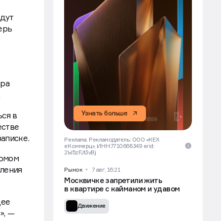
дут
ерь
ора
.
Узнать больше
ся в
естве
аписке.
Реклама. Рекламодатель: ООО «КЕХ
еКоммерц», ИНН:7710668349 erid:
2W5zFJt3vBj
домом
бления
Рынок
7 авг, 16:21
Москвичке запретили жить
в квартире с кайманом и удавом
щее
Движение
», —