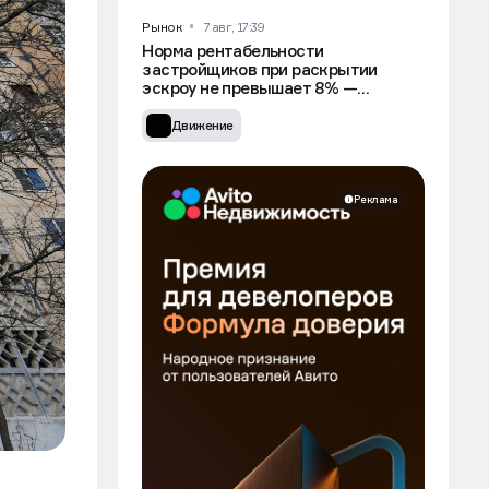
Рынок
7 авг, 17:39
Норма рентабельности
застройщиков при раскрытии
эскроу не превышает 8% —
Минстрой
Движение
Реклама