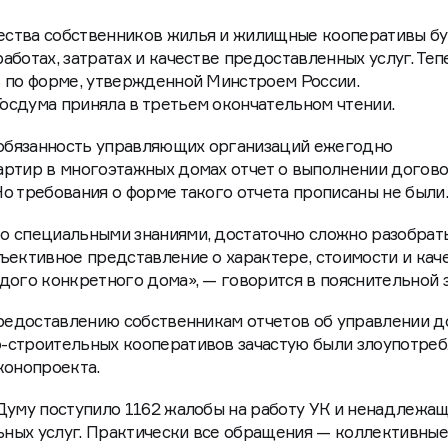
ства собственников жилья и жилищные кооперативы бу
ботах, затратах и качестве предоставленных услуг. Теп
ь по форме, утвержденной Минстроем России.
осдума приняла в третьем окончательном чтении.
обязанность управляющих организаций ежегодно
артир в многоэтажных домах отчет о выполнении догов
о требования о форме такого отчета прописаны не были
о специальными знаниями, достаточно сложно разобрать
ъективное представление о характере, стоимости и кач
дого конкретного дома», — говорится в пояснительной з
предоставлению собственникам отчетов об управлении 
-строительных кооперативов зачастую были злоупотре
конопроекта.
Думу поступило 1162 жалобы на работу УК и ненадлежа
ных услуг. Практически все обращения — коллективные