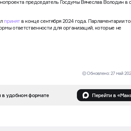
нопроекта председатель Госдумы Вячеслав Володин в 
ыл
принят
в конце сентября 2024 года. Парламентарии то
ормы ответственности для организаций, которые не
Обновлено:
27 май 20
и в удобном формате
Перейти в «Мак