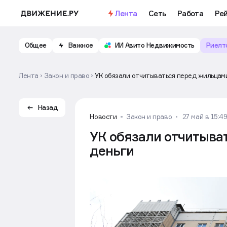
Лента
Сеть
Работа
Ре
Общее
Важное
ИИ Авито Недвижимость
Риелт
Лента
Закон и право
УК обязали отчитываться перед жильцам
Назад
Новости
Закон и право
27 май в 15:4
УК обязали отчитыва
деньги