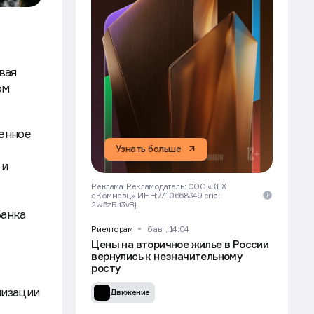
вая
ом
венное
Узнать больше
 и
Реклама. Рекламодатель: ООО «КЕХ
еКоммерц», ИНН:7710668349 erid:
2W5zFJt3vBj
Банка
Риелторам
6 авг, 14:04
Цены на вторичное жилье в России
вернулись к незначительному
росту
лизации
Движение