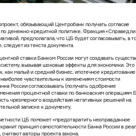
опроект, обязывающий Центробанк получать согласие
 по денежно-кредитной политике. Фракция «Справедли
иативой, предполагала, что ЦБ будет согласовывать, в т
, следует из текста документа.
центной ставки Банком России могут создавать сущест
систему, вызывая шоковые эффекты для экономики. Это
х, как малый и средний бизнес, ипотечное кредитование
 наиболее чувствительны к изменениям стоимости
нка России согласовывать (получать одобрение
зменения процентной ставки по банковским операциям 
ость чрезмерного воздействия негативных решений на
тельной записке к документу.
четности ЦБ поможет «предотвратить неоправданное
сохранит принцип самостоятельности Банка России в реа
считают авторы проекта закона.