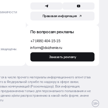
Власти Екатеринбурга ограничили
выдачу разрешения на стройку
ради проектов КРТ
Движение
Строительство
5 авг, 14:24
PR-директор ПИК покинул
компанию и открыл собственное
агентство
Движение
Аренда
5 авг, 13:30
Ритейлер Lime закроет
14 магазинов по франшизе и уйдет
в крупные форматы
Движение