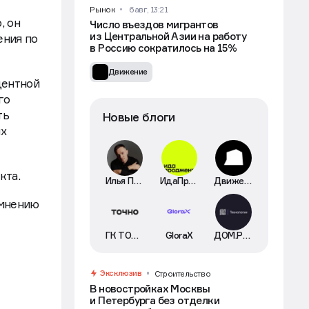
Рынок
6 авг, 13:21
, он
Число въездов мигрантов
из Центральной Азии на работу
ения по
в Россию сократилось на 15%
Движение
центной
го
ть
Новые блоги
их
кта.
Илья Пискулин
ИдаПроджект
Движение
 мнению
ГК ТОЧНО
GloraX
ДОМ.РФ Технологии
Эксклюзив
Строительство
В новостройках Москвы
и Петербурга без отделки