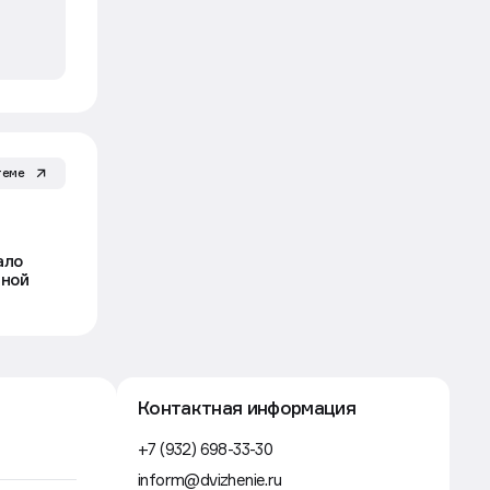
Риелторам
6 авг, 09:54
Силовики предложили возвращать
деньги за услуги риелторов
при обмане по «схеме Долиной»
Движение
теме
Эксклюзив
Рынок
Каждая десятая поездка
по России — оздоровительная
ало
чной
Движение
Рынок
5 авг, 16:53
Рижский вокзал в Москве в третий
раз не смогли продать с торгов за 4
млрд рублей
Движение
Строительство
5 авг, 16:30