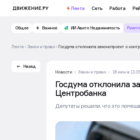
Лента
Сеть
Работа
Ре
Общее
Важное
ИИ Авито Недвижимость
Риелт
Лента
Закон и право
Госдума отклонила законопроект о конт
Назад
Новости
Закон и право
18 июн в 13:3
Госдума отклонила з
Центробанка
Депутаты решили, что это помеш