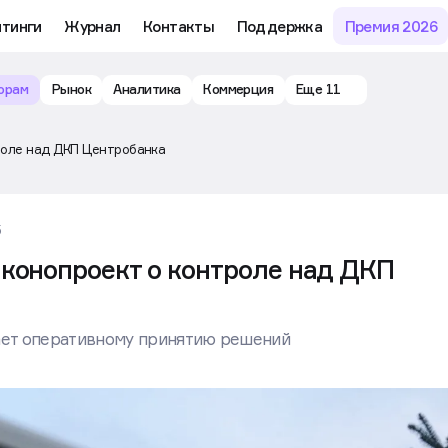
йтинги
Журнал
Контакты
Поддержка
Премия 2026
орам
Рынок
Аналитика
Коммерция
Еще 11
роле над ДКП Центробанка
5
аконопроект о контроле над ДКП
ает оперативному принятию решений