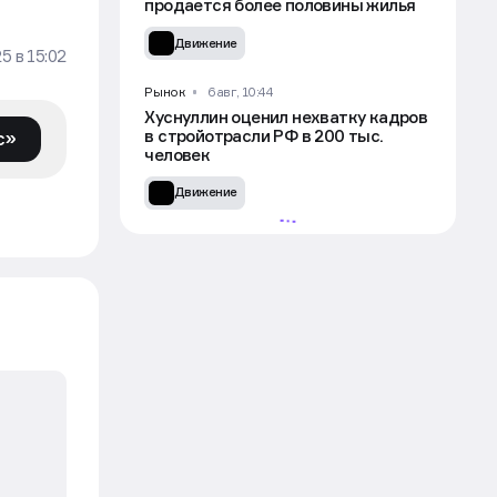
продается более половины жилья
Движение
25
в
15:02
Рынок
6 авг, 10:44
Хуснуллин оценил нехватку кадров
в стройотрасли РФ в 200 тыс.
с»
человек
Движение
УЧАСТВОВАТЬ