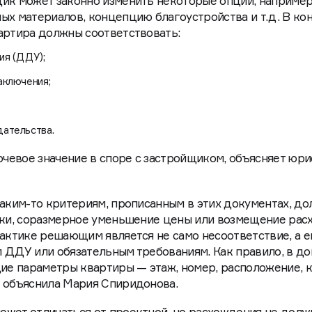
ик может законно изменить некоторые опции, например
ых материалов, концепцию благоустройства и т.д. В ко
вартира должны соответствовать:
ия (ДДУ);
аключения;
дательства.
евое значение в споре с застройщиком, объясняет юри
каким-то критериям, прописанным в этих документах, д
ытки, соразмерное уменьшение цены или возмещение рас
рактике решающим является не само несоответствие, а е
 ДДУ или обязательным требованиям. Как правило, в д
е параметры квартиры — этаж, номер, расположение, 
, объяснила Мария Спиридонова.