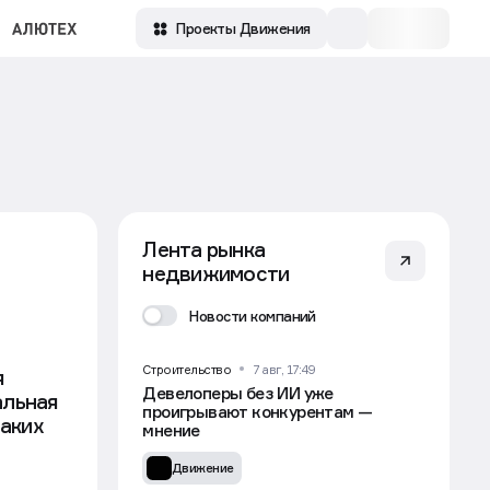
Проекты Движения
Лента рынка
недвижимости
Новости компаний
Строительство
7 авг, 17:49
я
Девелоперы без ИИ уже
альная
проигрывают конкурентам —
таких
мнение
Движение