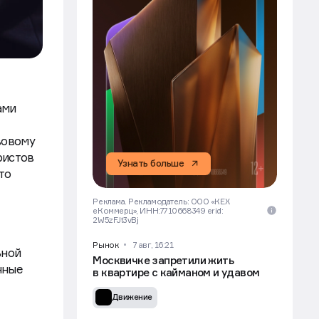
ами
вовому
ристов
Узнать больше
то
Реклама. Рекламодатель: ООО «КЕХ
еКоммерц», ИНН:7710668349 erid:
2W5zFJt3vBj
Рынок
7 авг, 16:21
ьной
Москвичке запретили жить
нные
в квартире с кайманом и удавом
Движение