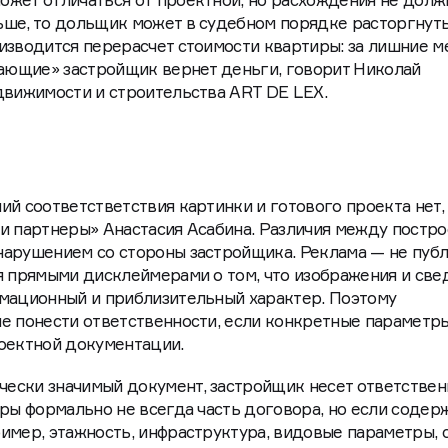
ожет отличаться от проектной, но расхождения не дол
ьше, то дольщик может в судебном порядке расторгнут
изводится перерасчет стоимости квартиры: за лишние 
тающие» застройщик вернет деньги, говорит Николай
движимости и строительства ART DE LEX.
ий соответстветствия картинки и готового проекта нет,
и партнеры» Анастасия Асабина. Различия между постр
нарушением со стороны застройщика. Реклама — не пуб
я прямыми дисклеймерами о том, что изображения и све
рмационный и приблизительный характер. Поэтому
е понести ответственности, если конкретные параметр
роектной документации.
ески значимый документ, застройщик несет ответствен
еры формально не всегда часть договора, но если содер
имер, этажность, инфраструктура, видовые параметры, 