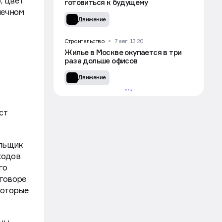
, цвет
готовиться к будущему
нечном
Движение
Строительство
7 авг, 13:20
Жилье в Москве окупается в три
раза дольше офисов
Движение
ст
ольщик
ходов
го
оговоре
которые
УЧАСТВОВАТЬ