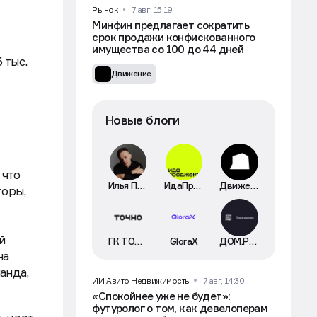
Рынок
7 авг, 15:19
Минфин предлагает сократить
срок продажи конфискованного
имущества со 100 до 44 дней
 тыс.
Движение
Новые блоги
 что
Илья Пискулин
ИдаПроджект
Движение
торы,
й
ГК ТОЧНО
GloraX
ДОМ.РФ Технологии
на
анда,
ИИ Авито Недвижимость
7 авг, 14:30
«Спокойнее уже не будет»:
футуролог о том, как девелоперам