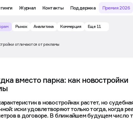
йтинги
Журнал
Контакты
Поддержка
Премия 2026
орам
Рынок
Аналитика
Коммерция
Еще 11
стройки отличаются от рекламы
ка вместо парка: как новостройки
мы
характеристик в новостройках растет, но судебна
ной: иски удовлетворяют только тогда, когда ре
метров в договоре. В ближайшем будущем число 