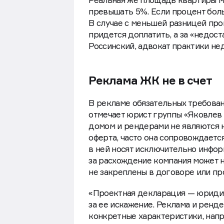
Реальная же площадь квартиры м
превышать 5%. Если процент бол
В случае с меньшей разницей про
придется доплатить, а за «недос
Россинский, адвокат практики не
Реклама ЖК не в счет
В рекламе обязательных требован
отмечает юрист группы «Яковлев 
домом и рендерами не являются 
оферта, часто она сопровождаетс
в ней носят исключительно инфо
за расхождение компания может н
не закреплены в договоре или п
«Проектная декларация — юридич
за ее искажение. Реклама и ренд
конкретные характеристики, напр