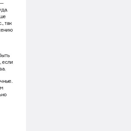
 —
уда.
ьше
, так
жению
быть
, если
ва.
чные.
ем
ьно