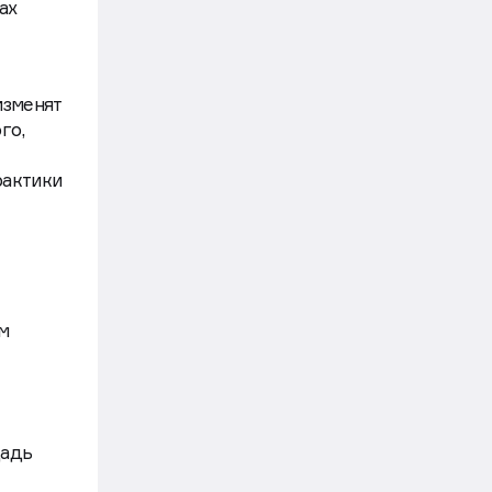
ах
«ключа» — правительство
Движение
изменят
Строительство
6 авг, 17:53
Где самые дешевые кредиты
го,
для застройщиков в России
рактики
Движение
Строительство
6 авг, 16:40
Рынок металлоконструкций
в России сократится на 10% в 2026
году — «Евраз»
м
Движение
щадь