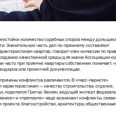
неустойки количество судебных споров между дольщик
ти. Значительную часть дел по-прежнему составляют
характеристикам квартир, говорит член комиссии по пра
созданию качественной среды для жизни Ассоциации ю
ак часто при приемке квартиры собственник понимает, ч
рендеров или проектной документации.
 причины конфликтов различаются. В «масс-маркете»
 характеристикам — качеству строительства, отделке,
и, поделился Григор Закоян, ведущий эксперт федерал
изнесе» и «премиуме» чаще возникают конфликты, связа
 проекта: благоустройство, архитектура, общественные