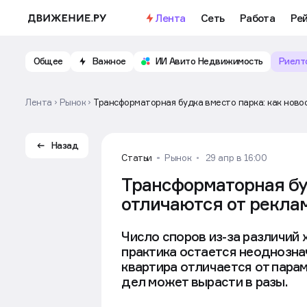
Лента
Сеть
Работа
Ре
Общее
Важное
ИИ Авито Недвижимость
Риелт
Лента
Рынок
Трансформаторная будка вместо парка: как ново
Назад
Статьи
Рынок
29 апр в 16:00
Трансформаторная буд
отличаются от рекла
Число споров из-за различий 
практика остается неоднознач
квартира отличается от пара
дел может вырасти в разы.