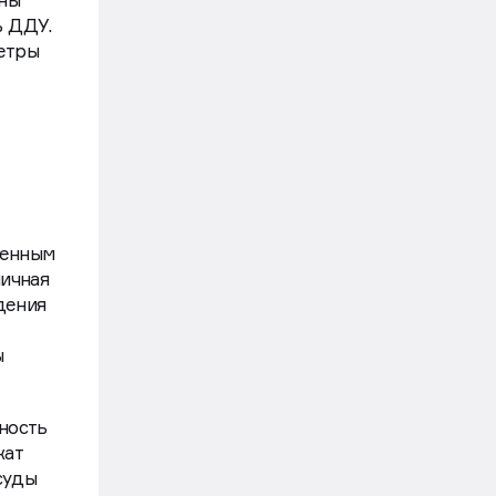
жны
ь ДДУ.
Строительство
7 авг, 12:15
метры
День строителя в России:
традиции праздника и факты
Движение
Закон и право
7 авг, 11:39
В России запретили строить
в зонах подтоплений
Движение
оенным
личная
Строительство
7 авг, 11:00
дения
Строители в России зарабатывают
до шести раз меньше, чем в США
ы
и Австралии
Движение
ность
Рынок
7 авг, 09:49
жат
Ввод жилья упадет к 2030 году
суды
без допподержки и снижения