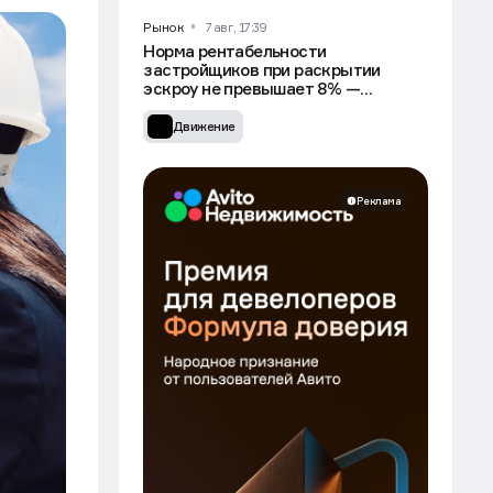
Рынок
7 авг, 17:39
Норма рентабельности
застройщиков при раскрытии
эскроу не превышает 8% —
Минстрой
Движение
Реклама