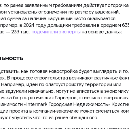
в: по ранее заявленным требованиям действует отсрочка
оном установлены ограничения по размеру взысканий.
ная сумма за наличие нарушений часто оказывается
пример, в 2024 году дольщики требовали в среднем 633
ше — 233 тыс.,
подсчитали эксперты
на основе данных
альность
тавить, как готовая новостройка будет выглядеть и то,
рах. В процессе строительства возникают различные фак
 Например, идеи по благоустройству территории или
е задумали изначально, могут не вписаться в экономику
 из-за бюрократических барьеров, отметила генеральны
вижимости «Intermark Городская Недвижимость» Кристи
ации проекта в компании-заказчике может смениться ком
куют упустить что-то из ранее обещанного.