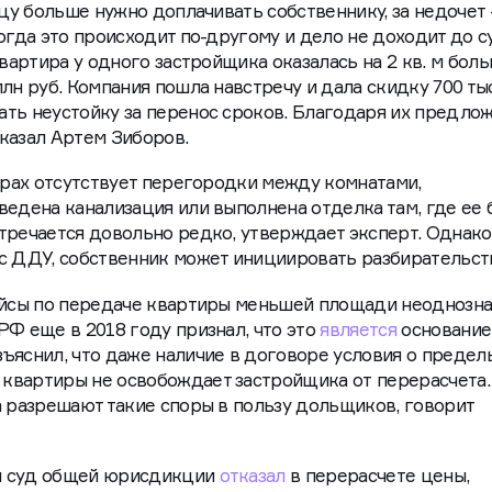
ицу больше нужно доплачивать собственнику, за недочет
огда это происходит по-другому и дело не доходит до с
квартира у одного застройщика оказалась на 2 кв. м бол
лн руб. Компания пошла навстречу и дала скидку 700 тыс.
ать неустойку за перенос сроков. Благодаря их предло
сказал Артем Зиборов.
тирах отсутствует перегородки между комнатами,
ведена канализация или выполнена отделка там, где ее 
тречается довольно редко, утверждает эксперт. Однако
с ДДУ, собственник может инициировать разбирательст
кейсы по передаче квартиры меньшей площади неоднозна
РФ еще в 2018 году признал, что это
является
основани
ъяснил, что даже наличие в договоре условия о предел
квартиры не освобождает застройщика от перерасчета.
а разрешают такие споры в пользу дольщиков, говорит
й суд общей юрисдикции
отказал
в перерасчете цены,