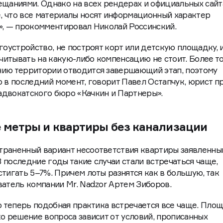
ещаниями. Однако на всех рендерах и официальных сайт
, что все материалы носят информационный характер
й», — прокомментировал Николай Россинский.
гоустройство, не построят корт или детскую площадку, 
итывать на какую-либо компенсацию не стоит. Более то
нию территории отводится завершающий этап, поэтому
о в последний момент, говорит Павел Остапчук, юрист п
адвокатского бюро «Качкин и Партнеры».
 метры и квартиры без канализации
траненный вариант несоответствия квартиры заявленны
 последние годы такие случаи стали встречаться чаще,
стигать 5–7%. Причем лоты разнятся как в большую, так
ватель компании Mr. Nadzor Артем Зиборов.
то теперь подобная практика встречается все чаще. Пло
ко решение вопроса зависит от условий, прописанных