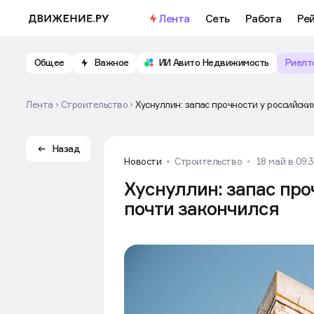
Лента
Сеть
Работа
Ре
Общее
Важное
ИИ Авито Недвижимость
Риелт
Лента
Строительство
Хуснуллин: запас прочности у российск
Назад
Новости
Строительство
18 май в 09:
Хуснуллин: запас про
почти закончился