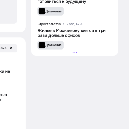
готовиться к будущему
Движение
Строительство
7 авг, 13:20
Жилье в Москве окупается в три
раза дольше офисов
Движение
теме
ки не
лью
е
УЧАСТВОВАТЬ