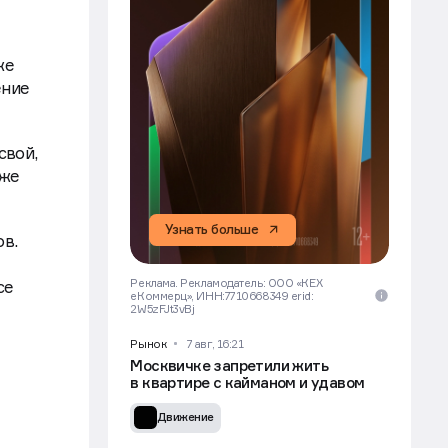
же
ение
свой,
уже
Узнать больше
ов.
Реклама. Рекламодатель: ООО «КЕХ
се
еКоммерц», ИНН:7710668349 erid:
2W5zFJt3vBj
Рынок
7 авг, 16:21
Москвичке запретили жить
в квартире с кайманом и удавом
Движение