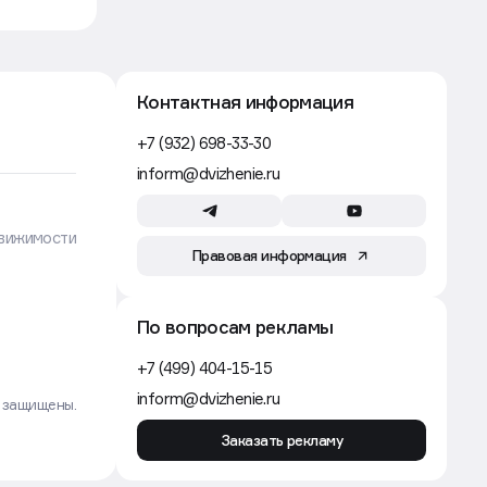
Строительство
7 авг, 12:15
День строителя в России:
традиции праздника и факты
Движение
Закон и право
7 авг, 11:39
В России запретили строить
в зонах подтоплений
Движение
Строительство
7 авг, 11:00
Строители в России зарабатывают
до шести раз меньше, чем в США
и Австралии
Движение
Рынок
7 авг, 09:49
Ввод жилья упадет к 2030 году
без допподержки и снижения