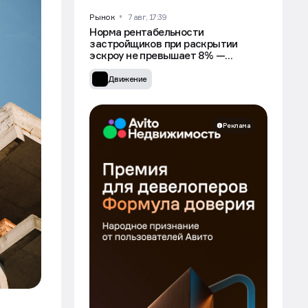
Рынок
7 авг, 17:39
Норма рентабельности
застройщиков при раскрытии
эскроу не превышает 8% —
Минстрой
Движение
Реклама