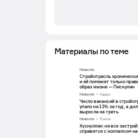
Материалы по теме
Новости
Стройотрасль хронически 
и ей поможет только пра
образ жизни — Пискулин
Новости
Кадры
Число вакансий в стройот
упало на 13% за год, а до
выросла на треть
Новости
Рынок
Хуснуллин: не все застро
справятся с коллапсом на