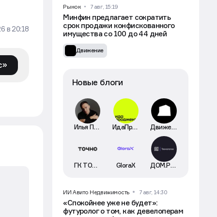
Рынок
7 авг, 15:19
Минфин предлагает сократить
срок продажи конфискованного
26
в
20:18
имущества со 100 до 44 дней
Движение
с»
Новые блоги
Илья Пискулин
ИдаПроджект
Движение
ГК ТОЧНО
GloraX
ДОМ.РФ Технологии
ИИ Авито Недвижимость
7 авг, 14:30
«Спокойнее уже не будет»:
футуролог о том, как девелоперам