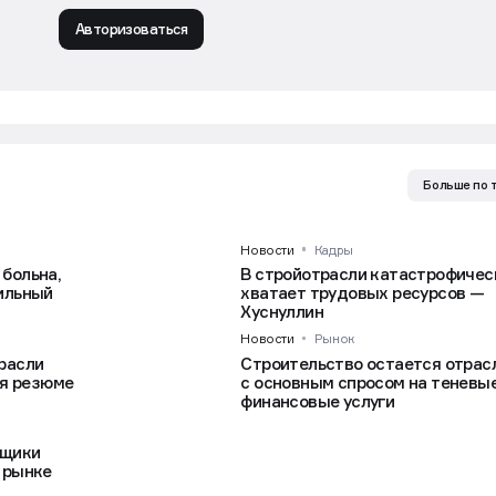
Авторизоваться
Больше по 
Новости
Кадры
больна,
В стройотрасли катастрофичес
вильный
хватает трудовых ресурсов —
Хуснуллин
Новости
Рынок
расли
Строительство остается отрас
ля резюме
с основным спросом на теневы
финансовые услуги
йщики
 рынке