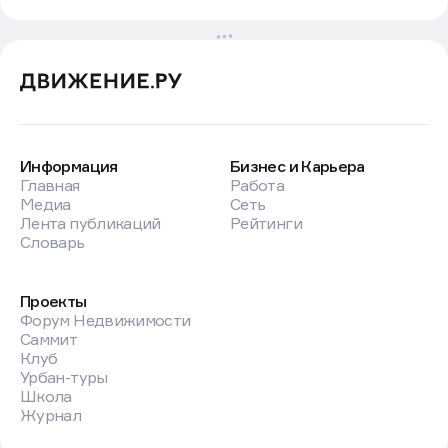
Новости
Новости партнеров
31 июл в 12:00
Profitbase выяснил, какой
цифровой сервис
для агентских продаж нужен
рынку
Компания опросила более 100 девелоперов
и агентов
Фото: Profitbase
Цифровая экосистема Profitbase
опросила
более 100
девелоперов и агентов о желаемом инструменте
для партнерских продаж, который помогает
масштабировать канал и снижать операционную