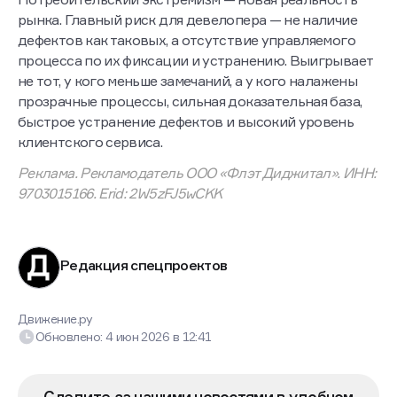
рынка. Главный риск для девелопера — не наличие
дефектов как таковых, а отсутствие управляемого
процесса по их фиксации и устранению. Выигрывает
не тот, у кого меньше замечаний, а у кого налажены
прозрачные процессы, сильная доказательная база,
быстрое устранение дефектов и высокий уровень
клиентского сервиса.
Реклама. Рекламодатель ООО «Флэт Диджитал». ИНН:
9703015166. Erid: 2W5zFJ5wCKK
Редакция спецпроектов
Движение.ру
Обновлено:
4 июн 2026
в
12:41
Следите за нашими новостями в удобном