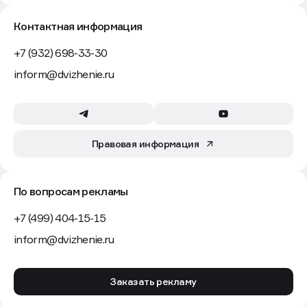
нагрузку. Респонденты обозначили разные, но
дополняющие друг друга требования. Девелоперы
рассчитывают на рост самостоятельности агентов,
ускорение обработки заявок и прозрачную аналитику
по каналу. Агенты — на быструю фиксацию клиентов,
удобные инструменты подбора объектов
и возможность бронировать лоты без лишней
коммуникации с застройщиком.
Девелоперы с налаженным агентским каналом
открыты к сервисам, которые можно адаптировать
под внутренние процессы. Ключевые требования:
разграничение доступа к ассортименту;
понятный интерфейс;
самостоятельная регистрация партнеров;
автоматическое обновление информации о наличии
квартир и ценах;
проверка уникальности клиента и его фиксация;