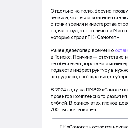
Отдельно на полях форума прозв
заявила, что, если компания стал
с точки зрения министерства стр
подчеркнул, что он лично и Минс
которые строит ГК «Самолет».
Ранее девелопер временно
остан
в Томске. Причина — отсутствие 
не обеспечен дорогами и инжене
подвести инфраструктуру в нужно
затруднено, сообщал вице-губерн
В 2024 году, на ПМЭФ «Самолет» 
проектов комплексного развития
рублей. В рамках этих планов де
700 тыс. кв. м жилья.
ГК «Самолет» остается круп