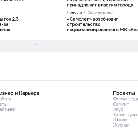
принадлежит властям города
Новости
Строительство
ыток 2,3
«Самолет» возобновил
з-за
строительство
ьино»
национализированного ЖК «Кв
Марьино»