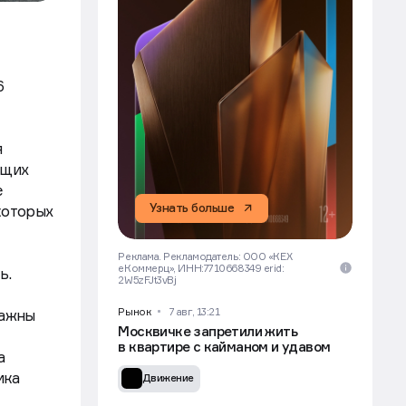
6
я
ющих
е
Узнать больше
которых
Реклама. Рекламодатель: ООО «КЕХ
еКоммерц», ИНН:7710668349 erid:
ь.
2W5zFJt3vBj
Рынок
7 авг, 13:21
важны
Москвичке запретили жить
в квартире с кайманом и удавом
а
ика
Движение