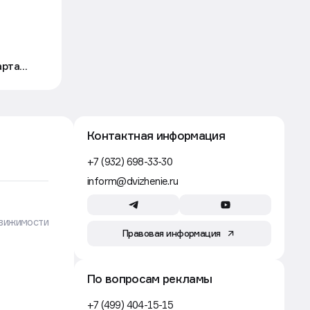
«ключа» — правительство
Движение
Строительство
6 авг, 17:53
артал
Где самые дешевые кредиты
для застройщиков в России
Движение
Строительство
6 авг, 16:40
Рынок металлоконструкций
в России сократится на 10% в 2026
году — «Евраз»
Движение
Контактная информация
+7 (932) 698-33-30