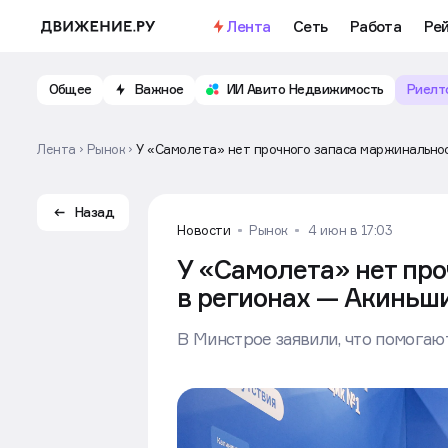
Лента
Сеть
Работа
Ре
Общее
Важное
ИИ Авито Недвижимость
Риелт
Лента
Рынок
У «Самолета» нет прочного запаса маржинально
Назад
Новости
Рынок
4 июн в 17:03
У «Самолета» нет пр
в регионах — Акиньш
В Минстрое заявили, что помога