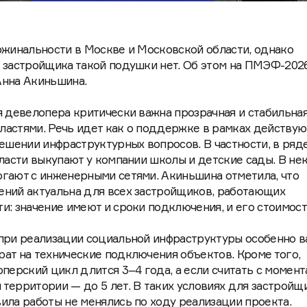
ржинальности в Москве и Московской области, однако
 застройщика такой подушки нет. Об этом на ПМЭФ-202
Анна Акиньшина.
я девелопера критически важна прозрачная и стабильна
ластями. Речь идет как о поддержке в рамках действу
решении инфраструктурных вопросов. В частности, в ряд
власти выкупают у компании школы и детские сады. В не
гают с инженерными сетями. Акиньшина отметила, что
ений актуальна для всех застройщиков, работающих
и: значение имеют и сроки подключения, и его стоимост
 при реализации социальной инфраструктуры особенно 
ат на технические подключения объектов. Кроме того,
перский цикл длится 3–4 года, а если считать с момент
территории — до 5 лет. В таких условиях для застройщ
ила работы не менялись по ходу реализации проекта.