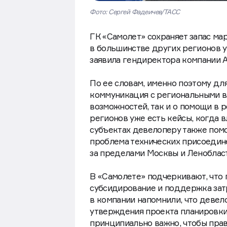
Фото: Сергей Фадеичев/ТАСС
ГК «Самолет» сохраняет запас ма
в большинстве других регионов у
заявила гендиректора компании 
По ее словам, именно поэтому дл
коммуникация с региональными в
возможностей, так и о помощи в 
регионов уже есть кейсы, когда 
субъектах девелоперу также помо
проблема технических присоедин
за пределами Москвы и Ленобласт
В «Самолете» подчеркивают, что
субсидирование и поддержка затр
в компании напомнили, что девело
утверждения проекта планировки 
принципиально важно, чтобы прав