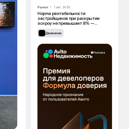
Рынок
7 авг, 14:39
Норма рентабельности
застройщиков при раскрытии
эскроу не превышает 8% —
Минстрой
Движение
Реклама