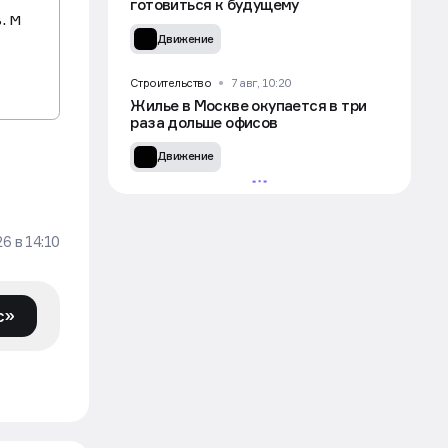
готовиться к будущему
. м
Движение
Строительство
7 авг, 10:20
Жилье в Москве окупается в три
раза дольше офисов
Движение
26
в
14:10
с»
УЧАСТВОВАТЬ