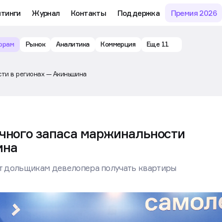
йтинги
Журнал
Контакты
Поддержка
Премия 2026
орам
Рынок
Аналитика
Коммерция
Еще 11
сти в регионах — Акиньшина
очного запаса маржинальности
ина
ют дольщикам девелопера получать квартиры