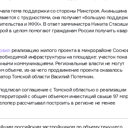
учала тема поддержки со стороны Минстроя. Акиньшина
кивается с трудностями, она получает «большую поддер
оительства и ЖКХ». В ответ замминистра Никита Стасиш
трой в целом помогают гражданам России получить квар
овил
реализацию жилого проекта в микрорайоне Сосно
необходимой инфраструктуры на площадке: участок пока
рными коммуникациями. Региональные власти не могут
м объеме, из-за чего продвижение проекта оказалось
атор Томской области Василий Потемкин.
подписал соглашение с Томской областью о реализации
 территорий с общим объемом инвестиций свыше 97 мл
велопер рассчитывал построить в регионе не менее
нейшим российским застройщиком по объему текущего