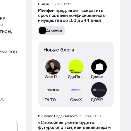
Рынок
7 авг, 12:19
Минфин предлагает сократить
срок продажи конфискованного
жку
имущества со 100 до 44 дней
ин
тиры,
Движение
Новые блоги
вый бор
Илья Пискулин
ИдаПроджект
Движение
рд
ГК ТОЧНО
GloraX
ДОМ.РФ Технологии
ИИ Авито Недвижимость
7 авг, 11:30
«Спокойнее уже не будет»:
футуролог о том, как девелоперам