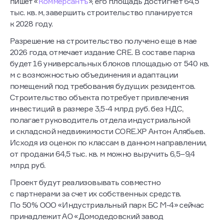
пишет «
Коммерсантъ
», его площадь достигнет 64,5
тыс. кв. м, завершить строительство планируется
к 2028 году.
Разрешение на строительство получено еще в мае
2026 года, отмечает издание CRE. В составе парка
будет 16 универсальных блоков площадью от 540 кв.
м с возможностью объединения и адаптации
помещений под требования будущих резидентов.
Строительство объекта потребует привлечения
инвестиций в размере 3,5-4 млрд руб. без НДС,
полагает руководитель отдела индустриальной
и складской недвижимости CORE.XP Антон Алябьев.
Исходя из оценок по классам в данном направлении,
от продажи 64,5 тыс. кв. м можно выручить 6,5–9,4
млрд руб.
Проект будут реализовывать совместно
с партнерами за счет их собственных средств.
По 50% ООО «Индустриальный парк БС М-4» сейчас
принадлежит АО «Домодедовский завод