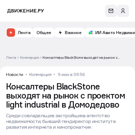
Лента
Общее
Важное
ИИ Авито Недвиж
Лента
Коммерция
Консалтеры BlackStone выходят на рынок с
проектом light industrial в Домодедово
Новости
Коммерция
9 июн в 09:56
Консалтеры BlackStone
выходят на рынок с проектом
light industrial в Домодедово
Среди совладельцев застройщика агентство
недвижимости, бывший гендиректор института
развития интернета и кинопрокатчик