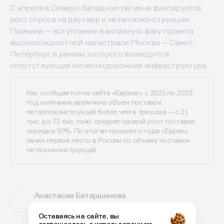
это повлияет не ранее второй половины 2027 года,
говорится в исследовании.
Поддержку рынку в ближайшие месяцы окажут
точечные проекты с участием государства — однако
на годовой прогноз этого влияния пока
недостаточно, подчеркнул Дмитрий Еремеев,
директор по развитию рыночного спроса «Евраза».
Так, финансирование получил Приморский
металлургический завод рядом с судостроительным
комплексом «Звезда». Проект перешел
от подготовительных работ к активному
строительству, которое продлится до 2029 года.
С апреля в Северо-Западном регионе фиксируется
рост спроса на двутавр и металлоконструкции.
Причина — вступление в активную фазу проекта
высокоскоростной магистрали Москва — Санкт-
Петербург, в рамках которого возводится
сопутствующая железнодорожная инфраструктура.
Оставаясь на сайте, вы
соглашаетесь с использованием