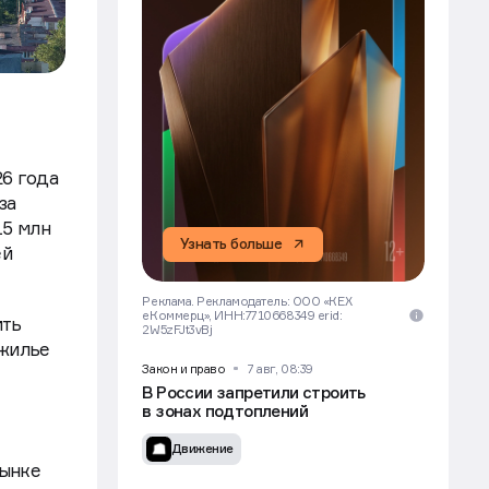
6 года
за
15 млн
Узнать больше
ей
Реклама. Рекламодатель: ООО «КЕХ
еКоммерц», ИНН:7710668349 erid:
ить
2W5zFJt3vBj
 жилье
Закон и право
7 авг, 08:39
В России запретили строить
в зонах подтоплений
Движение