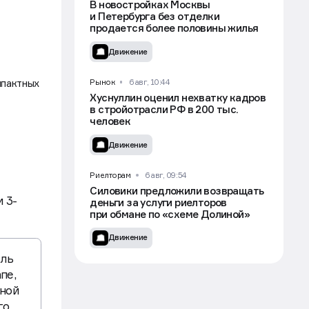
Эксклюзив
Строительство
В новостройках Москвы
и Петербурга без отделки
продается более половины жилья
Движение
мпактных
Рынок
6 авг, 10:44
Хуснуллин оценил нехватку кадров
в стройотрасли РФ в 200 тыс.
человек
Движение
Риелторам
6 авг, 09:54
Силовики предложили возвращать
 3-
деньги за услуги риелторов
при обмане по «схеме Долиной»
Движение
ель
пе,
нной