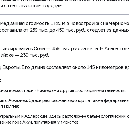
х медианной площади и медианной стоимости квадратно
 соответствующим городам.
 медианная стоимость 1 кв. м в новостройках на Черном
ставила от 239 тыс. до 459 тыс. руб., следует из данны
иксирована в Сочи — 459 тыс. руб. за кв. м. В Анапе пок
сийске — 239 тыс. руб.
 Европы. Его длина составляет около 145 километров в
:
кой вокзал, парк «Ривьера» и другие достопримечательности;
ий с Абхазией. Здесь расположен аэропорт, а также федеральна
я Поляна;
тральным и Адлерским. Здесь расположен бальнеологический 
также гора Ахун, популярная у туристов;