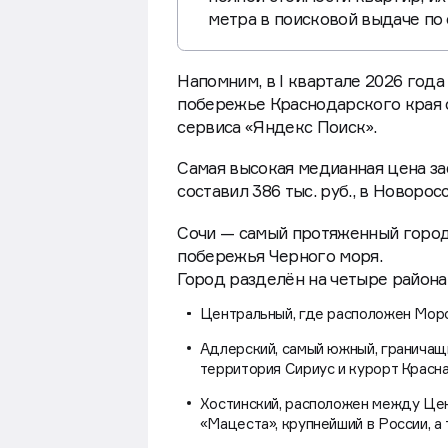
полной стоимости квартир, и
метра в поисковой выдаче по
Напомним, в I квартале 2026 года
побережье Краснодарского края со
сервиса «Яндекс Поиск».
Самая высокая медианная цена заф
составил 386 тыс. руб., в Новорос
Сочи — самый протяженный город
побережья Черного моря.
Город разделён на четыре района
Центральный, где расположен Морс
Адлерский, самый южный, граничащ
территория Сириус и курорт Красна
Хостинский, расположен между Цен
«Мацеста», крупнейший в России, а 