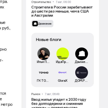
рынке
тра.
Строительство
7 авг, 08:00
ях
Строители в России зарабатывают
до шести раз меньше, чем в США
и Австралии
ные
Движение
 руб.,
Новые блоги
ерно
т-
Илья Пискулин
ИдаПроджект
Движение
ГК ТОЧНО
GloraX
ДОМ.РФ Технологии
тся
Рынок
7 авг, 06:49
ке
Ввод жилья упадет к 2030 году