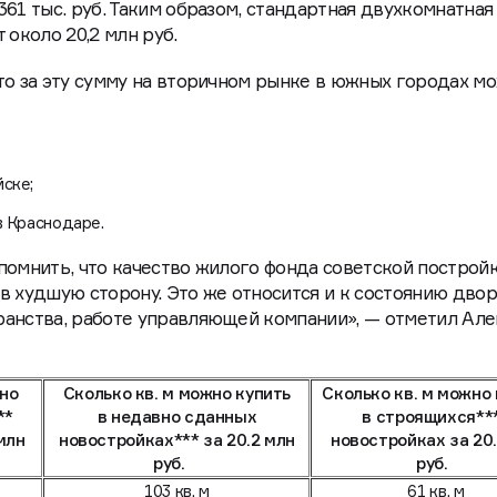
анельном доме внутри МКАД, в 10–15 минутах пешком от
61 тыс. руб. Таким образом, стандартная двухкомнатная
 около 20,2 млн руб.
то за эту сумму на вторичном рынке в южных городах м
ске;
в Краснодаре.
помнить, что качество жилого фонда советской построй
в худшую сторону. Это же относится и к состоянию двор
ранства, работе управляющей компании», — отметил Але
жно
Сколько кв. м можно купить
Сколько кв. м можно
**
в недавно сданных
в строящихся**
млн
новостройках*** за 20.2 млн
новостройках за 20
руб.
руб.