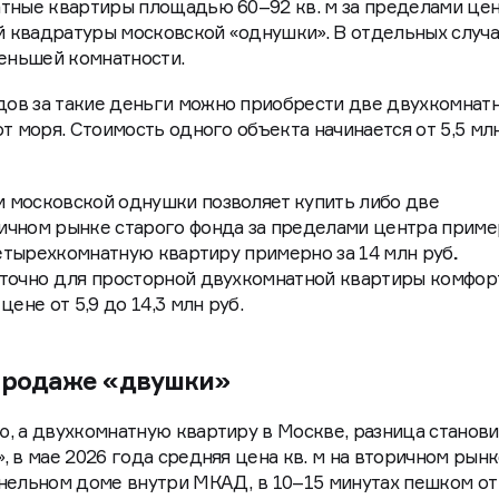
зможности еще шире. За 12–14 млн руб. на вторичном 
тные квартиры площадью 60–92 кв. м за пределами цен
ей квадратуры московской «однушки». В отдельных случа
меньшей комнатности.
ов за такие деньги можно приобрести две двухкомнат
т моря. Стоимость одного объекта начинается от 5,5 млн
 московской однушки позволяет купить либо две
ичном рынке старого фонда за пределами центра прим
 четырехкомнатную квартиру примерно за 14 млн руб
.
аточно для просторной двухкомнатной квартиры комфор
ене от 5,9 до 14,3 млн руб.
 продаже «двушки»
, а двухкомнатную квартиру в Москве, разница станови
, в мае 2026 года средняя цена кв. м на вторичном рын