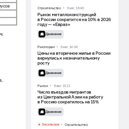
пусов
Строительство
6 авг, 16:40
Рынок металлоконструкций
в России сократится на 10% в 2026
году — «Евраз»
м.
Движение
Риелторам
6 авг, 14:04
Цены на вторичное жилье в России
вернулись к незначительному
росту
Движение
в.
Рынок
6 авг, 13:21
Число въездов мигрантов
из Центральной Азии на работу
в Россию сократилось на 15%
Движение