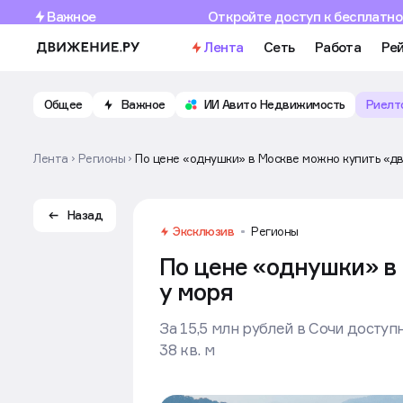
Важное
Откройте доступ к бесплатно
Лента
Сеть
Работа
Рей
Общее
Важное
ИИ Авито Недвижимость
Риелт
Лента
Регионы
По цене «однушки» в Москве можно купить «дв
Назад
Эксклюзив
Регионы
По цене «однушки» в
у моря
За 15,5 млн рублей в Сочи доступ
38 кв. м