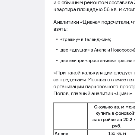
столицы для типового жилья в п
и с обычным ремонтом составила 3
квартира площадью 56 кв. м стоит
Аналитики «Циана» подсчитали, ч
взять:
«трешку» в Геленджике;
две «двушки» в Анапе и Новороссий
две или три «простеньких» трешки 
«При такой калькуляции следует 
за пределами Москвы отличается 
организации парковочного прост
Попов, главный аналитик «Циан».
Сколько кв. м мо
купить в фоновой
застройке за 20.2 
руб.