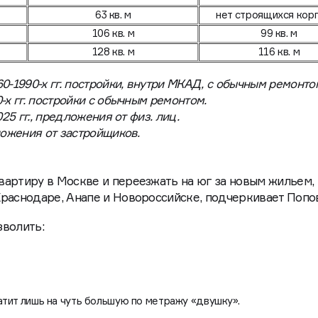
103 кв. м
61 кв. м
63 кв. м
нет строящихся кор
106 кв. м
99 кв. м
128 кв. м
116 кв. м
0-1990-х гг. постройки, внутри МКАД, с обычным ремонто
-х гг. постройки с обычным ремонтом.
25 гг., предложения от физ. лиц.
ложения от застройщиков.
артиру в Москве и переезжать на юг за новым жильем,
раснодаре, Анапе и Новороссийске, подчеркивает Попо
зволить:
атит лишь на чуть большую по метражу «двушку».