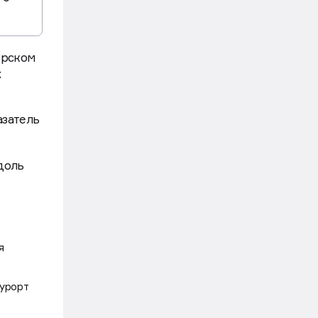
го
орском
х
азатель
доль
я
курорт