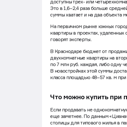
В Геленджике и Новороссийске во
доступны трех- или четырехкомна
Это в 1,6–2,4 раза больше средн
суммы хватает и на два объекта 
На первичном рынке южных город
квартиры в проектах, удаленных о
говорят эксперты.
В Краснодаре бюджет от продажи
двухкомнатные квартиры на втор
по 7 млн руб. каждая, либо одну
В новостройках этой суммы дост
класса площадью 48–57 кв. м при ц
Что можно купить при
Если продавать не однокомнатную
еще заметнее. По данным «Циана»