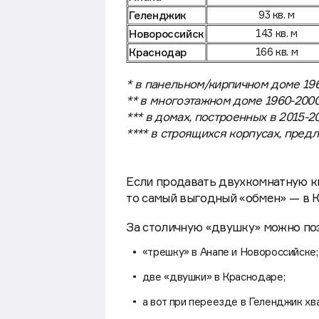
Анапа
135 кв. м
Геленджик
93 кв. м
Новороссийск
143 кв. м
Краснодар
166 кв. м
* в панельном/кирпичном доме 196
** в многоэтажном доме 1960-2000
*** в домах, построенных в 2015-20
**** в строящихся корпусах, пред
Если продавать двухкомнатную кв
то самый выгодный «обмен» — в К
За столичную «двушку» можно по
«трешку» в Анапе и Новороссийске;
две «двушки» в Краснодаре;
а вот при переезде в Геленджик хв