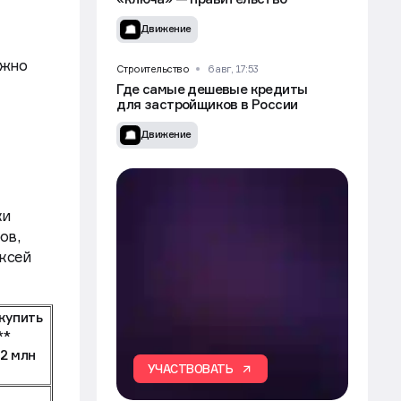
без допподержки и снижения
 метро
«ключа» — правительство
Движение
ожно
Строительство
6 авг, 17:53
Где самые дешевые кредиты
для застройщиков в России
Движение
ки
ов,
ксей
 купить
**
.2 млн
УЧАСТВОВАТЬ