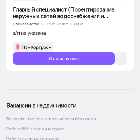
Главный специалист (Проектирование
наружных сетей водоснабжения и
водоотведения)
Производство
Опыт 3-6 лет
Офис
з/п не указана
ГК «Кортрос»
Откликнуться
Вакансии в недвижимости
Вакансии в сфере недвижимости без опыта
Работа BIM-координатором
Работа администратором