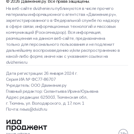
© 2026 Движение.ру. Все права защищены.
На веб-сайте dvizhenie.ru публикуются в числе прочего
материалы информационного агентства «Движение.ру»,
зарегистрированного в Федеральной службе по надзору
в сфере связи, информационных технологий и массовых
коммуникаций (Роскомнадзор). Вся информация,
размещенная на данном веб-сайте, предназначена
только для персонального пользования и не подлежит
дальнейшему воспроизведению и/или распространению в
какой-либо форме, иначе как с указанием ссылки на
dvizhenie.ru
Дата регистрации: 26 января 2024 г.
Серия ИА № ФС77-86707
Учредитель: ООО Движение.ру
Главный редактор: Силантьева Ирина Юрьевна
Адрес редакции: 625003, Тюменская обл.,
г. Тюмень, ул. Володарского, д. 17, пом. 1
Почта: news@dvizh.ru
Оставаясь на сайте, вы
соглашаетесь с использованием
cookies
лучшие
цифровые