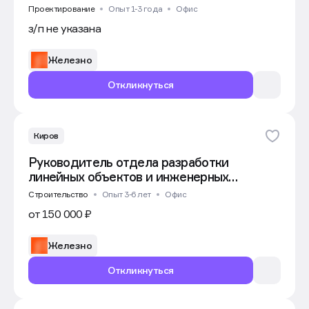
Проектирование
Опыт 1-3 года
Офис
з/п не указана
Железно
Откликнуться
Киров
Руководитель отдела разработки
линейных объектов и инженерных
подключений
Строительство
Опыт 3-6 лет
Офис
от 150 000 ₽
Железно
Откликнуться