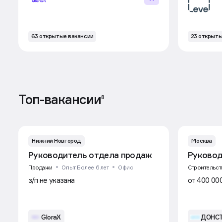
63 открытые вакансии
23 открыты
Топ-вакансии
8
Нижний Новгород
Москва
Руководитель отдела продаж
Руковод
Продажи
Опыт Более 6 лет
Офис
Строительст
з/п не указана
от 400 00
GloraX
ДОНС