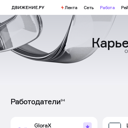
Лента
Сеть
Работа
Ре
Карье
О
Работодатели
94
GloraX