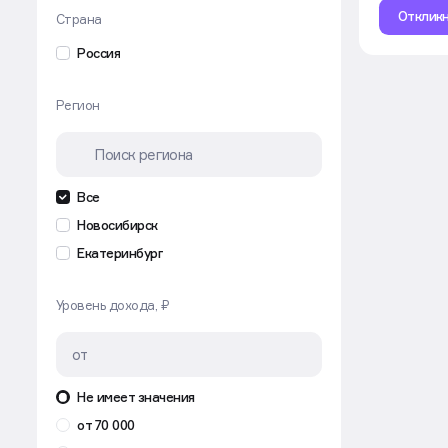
Откликн
Страна
Поддержка
Маркетинг
Россия
Продажи
Регион
Контент
Кадры
Офис
Финансы
Все
Логистика
Новосибирск
Спецтехника
Екатеринбург
Проектирование
АХО
Уровень дохода, ₽
Производство
Строительство
Экономика
Не имеет значения
Охрана труда
от 70 000
Юриспруденция