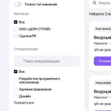
Только топ-вакансии
Компании
Найдено: 2 в
Все
ООО «ДОМ-СТРОЙ»
Екатеринб
Сделка.РФ
Ведущий
Маркетинг
Специализация
з/п не ука
Откликн
Все
Разработка программного
обеспечения
Новосибир
Администрирование
Ведущий
Дизайн
Маркетинг
Показать все
Менеджмент
з/п не ука
Аналитика