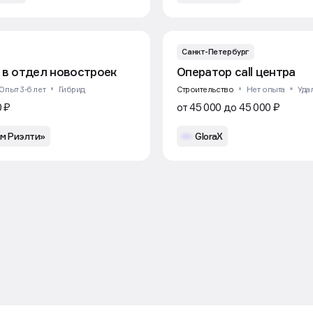
Санкт-Петербург
 в отдел новостроек
Оператор call центра
Опыт 3-6 лет
Гибрид
Строительство
Нет опыта
Уда
0 ₽
от 45 000 до 45 000 ₽
м Риэлти»
GloraX