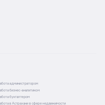
абота администратором
абота бизнес-аналитиком
абота бухгалтером
абота в Астрахани в сфере недвижимости