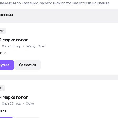
акансии
ург
 маркетолог
Опыт 1-3 года
Гибрид, Офис
зана
уться
Связаться
ск
 маркетолог
Опыт 1-3 года
Офис
зана