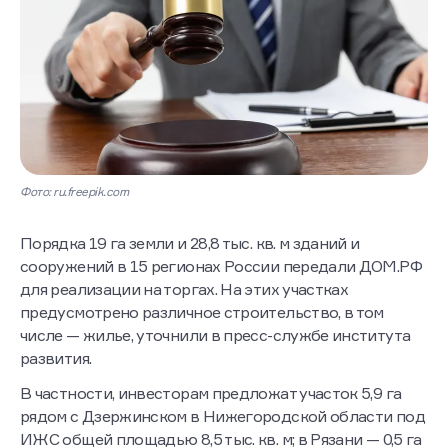
Фото: ru.freepik.com
Порядка 19 га земли и 28,8 тыс. кв. м зданий и
сооружений в 15 регионах России передали ДОМ.РФ
для реализации на торгах. На этих участках
предусмотрено различное строительство, в том
числе — жилье, уточнили в пресс-службе института
развития.
В частности, инвесторам предложат участок 5,9 га
рядом с Дзержинском в Нижегородской области под
ИЖС общей площадью 8,5 тыс. кв. м; в Рязани — 0,5 га