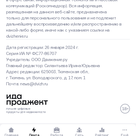
коммуникаций (Роскомнадзор). Вся информация,
размещенная на данном веб-сайте, предназначена
только для персонального пользования и не подлежит
дальнейшему воспроизведению и/или распространению в
какой-либо форме, иначе как с указанием ссылки на
dvizhenie.ru
Дата регистрации: 26 января 2024 г.
Серия ИА № ФС77-86707
Учредитель: ООО Движение.ру
Главный редактор: Силантьева Ирина Юрьевна
Адрес редакции: 625003, Тюменская обл.,
г. Тюмень, ул. Володарского, д. 17, пом. 1
Оставаясь на сайте, вы
Почта: news@dvizh.ru
соглашаетесь с использованием
cookies
Хорошо
Подробнее
лучшие
цифровые
продукты
для недвижимости
Главная
Лента
Работа
Сеть
Рейтинг
Ещё