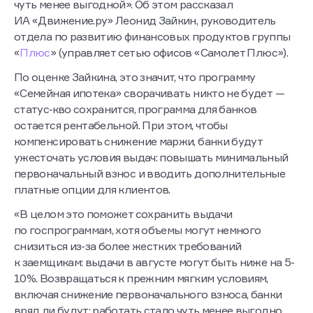
чуть менее выгодной». Об этом рассказал
ИА «Движение.ру» Леонид Зайкин, руководитель
отдела по развитию финансовых продуктов группы
«
Плюс
» (управляет сетью офисов «Самолет Плюс»).
По оценке Зайкина, это значит, что программу
«Семейная ипотека» сворачивать никто не будет —
статус‑кво сохранится, программа для банков
остается рентабельной. При этом, чтобы
компенсировать снижение маржи, банки будут
ужесточать условия выдач: повышать минимальный
первоначальный взнос и вводить дополнительные
платные опции для клиентов.
«В целом это поможет сохранить выдачи
по госпрограммам, хотя объемы могут немного
снизиться из-за более жестких требований
к заемщикам: выдачи в августе могут быть ниже на 5-
10%. Возвращаться к прежним мягким условиям,
включая снижение первоначального взноса, банки
вряд ли будут: работать стало чуть менее выгодно,