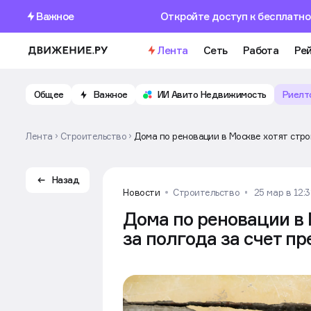
Важное
Откройте доступ к бесплатно
Лента
Сеть
Работа
Рей
Общее
Важное
ИИ Авито Недвижимость
Риелт
Лента
Строительство
Дома по реновации в Москве хотят стро
Назад
Новости
Строительство
25 мар в 12:
Дома по реновации в 
за полгода за счет п