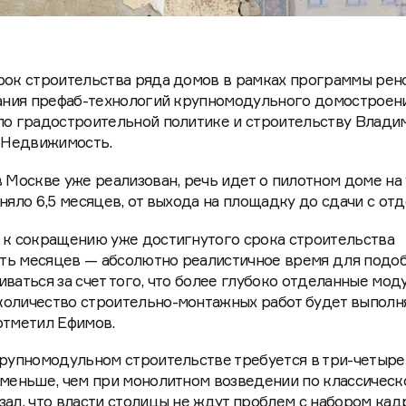
срок строительства ряда домов в рамках программы рен
вания префаб-технологий крупномодульного домостроени
 по градостроительной политике и строительству Влади
 Недвижимость.
в Москве уже реализован, речь идет о пилотном доме на
няло 6,5 месяцев, от выхода на площадку до сдачи с от
 к сокращению уже достигнутого срока строительства
ть месяцев — абсолютно реалистичное время для подо
ваться за счет того, что более глубоко отделанные мод
количество строительно-монтажных работ будет выполн
 отметил Ефимов.
крупномодульном строительстве требуется в три-четыре,
 меньше, чем при монолитном возведении по классическ
зал, что власти столицы не ждут проблем с набором кад