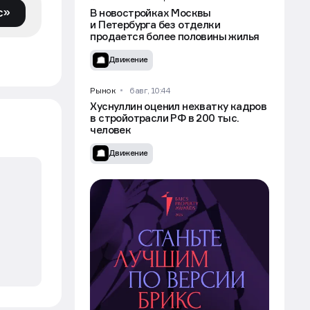
с»
В новостройках Москвы
и Петербурга без отделки
продается более половины жилья
Движение
Рынок
6 авг, 10:44
Хуснуллин оценил нехватку кадров
в стройотрасли РФ в 200 тыс.
человек
Движение