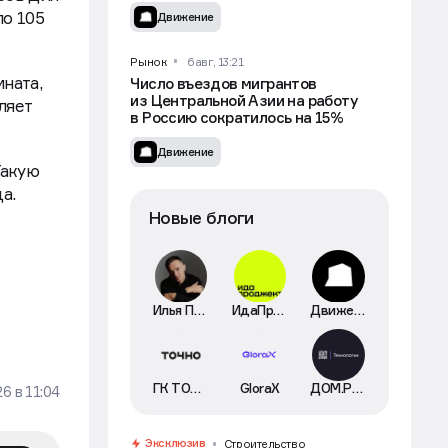
ло 105
Движение
Рынок
6 авг, 13:21
ната,
Число въездов мигрантов
из Центральной Азии на работу
ляет
в Россию сократилось на 15%
Движение
Такую
да.
Новые блоги
Илья Пискулин
ИдаПроджект
Движение
ГК ТОЧНО
GloraX
ДОМ.РФ Технологии
26
в
11:04
Эксклюзив
Строительство