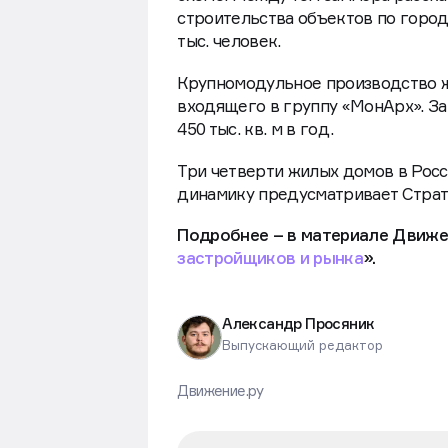
строительства объектов по город
тыс. человек.
Крупномодульное производство ж
входящего в группу «МонАрх». За
450 тыс. кв. м в год.
Три четверти жилых домов в Росси
динамику предусматривает Страте
Подробнее – в материале Движе
застройщиков и рынка
».
Александр Просяник
Выпускающий редактор
Движение.ру