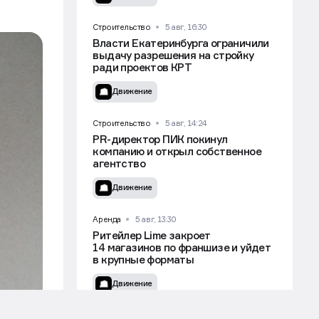
Строительство
5 авг, 16:30
Власти Екатеринбурга ограничили
выдачу разрешения на стройку
ради проектов КРТ
Движение
Строительство
5 авг, 14:24
PR-директор ПИК покинул
компанию и открыл собственное
агентство
Движение
Аренда
5 авг, 13:30
Ритейлер Lime закроет
14 магазинов по франшизе и уйдет
в крупные форматы
Движение