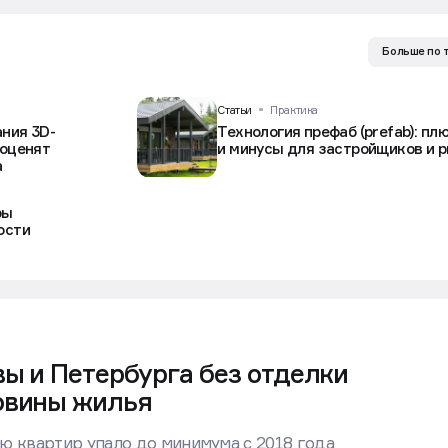
Больше по 
Статьи
Практика
ния 3D-
Технология префаб (prefab): пл
 оценят
и минусы для застройщиков и 
а
ры
ости
ы и Петербурга без отделки
овины жилья
ю квартир упало до минимума с 2018 года