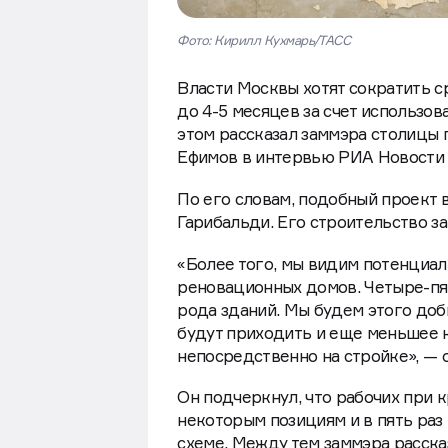
Фото: Кирилл Кухмарь/ТАСС
Власти Москвы хотят сократить 
до 4-5 месяцев за счет использо
этом рассказал заммэра столицы
Ефимов в интервью РИА Новости
По его словам, подобный проект 
Гарибальди. Его строительство за
«Более того, мы видим потенциал
реновационных домов. Четыре-пя
рода зданий. Мы будем этого доби
будут приходить и еще меньшее 
непосредственно на стройке», —
Он подчеркнул, что рабочих при 
некоторым позициям и в пять раз
схеме. Между тем заммэра расска