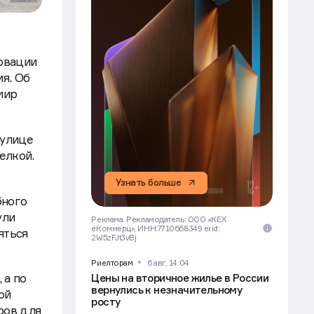
овации
я. Об
мир
 улице
делкой.
Узнать больше
бного
ули
Реклама. Рекламодатель: ООО «КЕХ
еКоммерц», ИНН:7710668349 erid:
яться
2W5zFJt3vBj
Риелторам
6 авг, 14:04
Цены на вторичное жилье в России
 а по
вернулись к незначительному
ой
росту
ров для