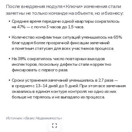
В рамках пилота девелопер оцифровал весь цикл
передачи квартир:
запись дольщиков перевели в единый цифровой канал;
инспекторы начали работать через мобильное
приложение, а замечания фиксировали сразу на объекте
с фото, привязкой к помещению и типу работ;
электронный акт формировался на месте, а данные
по дефектам автоматически передавались подрядчикам.
Это позволило установить контроль сроков
по устранению дефектов и обеспечить прозрачность
работ для клиентов.
Важно, что система стабильно работала даже без
интернета, в том числе в подземных паркингах
и квартирах без связи. При появлении сети данные
синхронизировались автоматически.
Результаты внедрения в цифрах