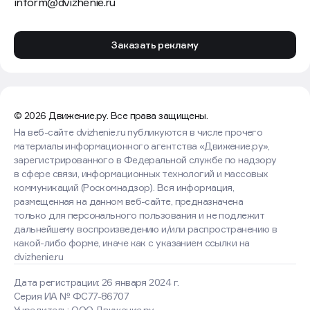
Информация
Бизнес и Карьера
Главная
Работа
Медиа
Сеть
Лента публикаций
Рейтинги
Словарь
Проекты
Форум Недвижимости
Саммит
Клуб
Урбан-туры
Школа
Журнал
Контактная информация
+7 (932) 698-33-30
inform@dvizhenie.ru