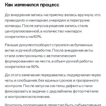
После внедрения модуля «Ключи» изменения стали
заметны не только команде на объекте, но и бизнесу:
Среднее время передачи одной квартиры сократилось
на 47% — с почти 3 часов до 1,5 часа.
Количество конфликтных ситуаций уменьшилось на 65%
благодаря более прозрачной фиксации замечаний
и понятным статусам для всех участников процесса.
На 38% сократилось число повторных выходов
инспекторов, поскольку дефекты стали корректно
фиксировать с первого раза.
Сроки устранения замечаний уменьшились в 2,7 раза —
в среднем с 13–14 дней до 5 дней. При этом все замечания
оказались в едином контуре контроля: ни одно из них
больше не терялось и не выпадало из процесса.