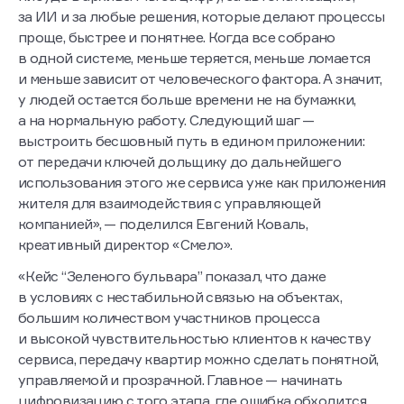
актах и ручной обработке. После внедрения акты
стали электронными, с автоматическим
формированием на месте, а объем ручной работы
сократился на 90%.
До этого замечания передавались подрядчикам через
чаты и сообщения, без единых сроков и прозрачного
контроля. После запуска системы дефекты стали
фиксировать в задачах с дедлайнами, фотоотчетами
и контролем исполнения.
Контроль подрядчиков перестал быть субъективным:
вместо ручных сверок появилась цифровая
статистика по срокам, качеству и объему замечаний.
Для клиента процесс тоже изменился: вместо стресса
и неясности появилась понятная
последовательность действий, прозрачный статус
и больше доверия к сервису.