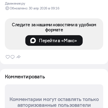
жителя для взаимодействия с управляющей
компанией», — поделился Евгений Коваль,
креативный директор «Смело».
«Кейс “Зеленого бульвара” показал, что даже
в условиях с нестабильной связью на объектах,
большим количеством участников процесса
и высокой чувствительностью клиентов к качеству
сервиса, передачу квартир можно сделать понятной,
управляемой и прозрачной. Главное — начинать
цифровизацию с того этапа, где ошибка обходится
дороже всего», — Артем Глухих, основатель
цифровой платформы «Базис Недвижимость».
Дальнейшие планы
После пилота «Смело» планирует масштабировать
модуль «Ключи» на новые очереди, внедрить модуль
«СтройКонтроль» и продолжить цифровизацию