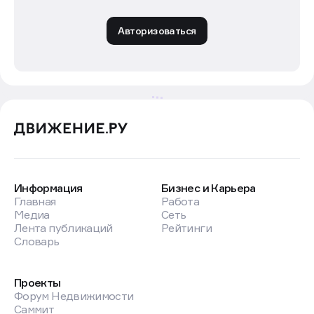
клиентского и строительного контуров. «Базис
Недвижимость» при этом рассматривают как
долгосрочного партнера по развитию процессов.
Реклама. Рекламодатель ООО «Флэт Диджитал», ИНН:
9703015166. Erid: 2W5zFHspqSZ
Редакция спецпроектов
Движение.ру
Обновлено:
30 апр 2026
в
09:16
Следите за нашими новостями в удобном
формате
Перейти в «Макс»