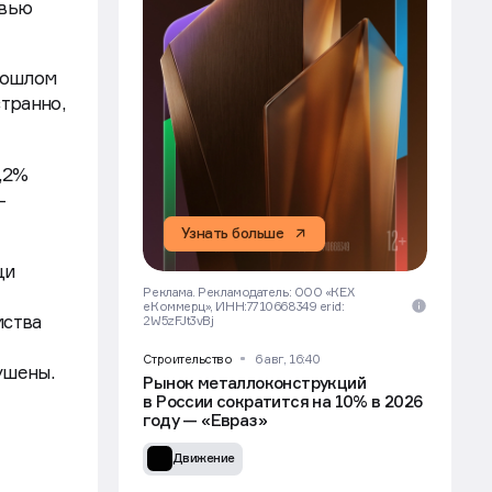
рвью
рошлом
странно,
8,2%
—
Узнать больше
щи
Реклама. Рекламодатель: ООО «КЕХ
еКоммерц», ИНН:7710668349 erid:
мства
2W5zFJt3vBj
Строительство
6 авг, 16:40
рушены.
Рынок металлоконструкций
в России сократится на 10% в 2026
году — «Евраз»
Движение