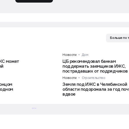
Больше по 
Новости
Дом
ЖС может
ЦБ рекомендовал банкам
ей
поддержать заемщиков ИЖС,
пострадавших от подрядчиков
Новости
Строительство
концом
Земля под ИЖС в Челябинской
родном
области подорожала за год поч
вдвое