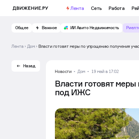
Лента
Сеть
Работа
Ре
Общее
Важное
ИИ Авито Недвижимость
Риелт
Лента
Дом
Власти готовят меры по упрощению получения уча
Назад
Новости
Дом
19 май в 17:02
Власти готовят меры
под ИЖС