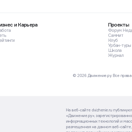
изнес и Карьера
Проекты
абота
Форум Нед
еть
Саммит
ейтинги
Клуб
Урбан-туры
Школа
Журнал
© 2026 Движение.ру. Все прав
На веб-сайте dvizhenie.ru публику
«Движение.ру», зарегистрированно
информационных технологий и масс
размещенная на данном веб-сайте,