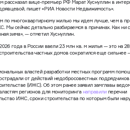
ом рассказал вице-премьер РФ Марат Хуснуллин в инте
дрявцевой, пишет «РИА Новости Недвижимость».
чем по многоквартирному жилью мы идем лучше, чем в п
С. Мы сейчас детально разбираемся в причинах. Как ни 
ная зима», — отметил Хуснуллин.
2026 года в России ввели 23 млн кв. м жилья — это на 2
строительства частных домов сократился еще сильнее 
иональных властей разработки местных программ помо
острадали от действий недобросовестных подрядчиков
ительстве (ИЖС). Об этом ранее заявил замглавы ведо
 властям регионов для мониторинга
направили
перечни
льство ИЖС, сроки строительства по которым были на