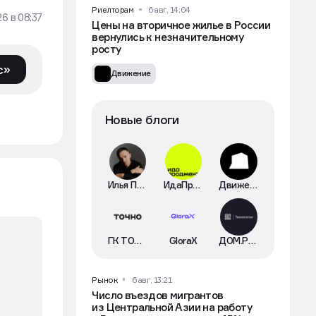
Риелторам
6 авг, 14:04
26
в
08:37
Цены на вторичное жилье в России
вернулись к незначительному
росту
с»
Движение
Новые блоги
Илья Пискулин
ИдаПроджект
Движение
ГК ТОЧНО
GloraX
ДОМ.РФ Технологии
Рынок
6 авг, 13:21
Число въездов мигрантов
из Центральной Азии на работу