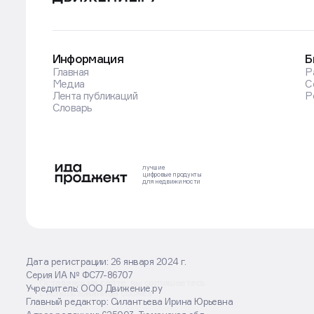
Информация
Б
Главная
Р
Медиа
С
Лента публикаций
Р
Словарь
лучшие
цифровые
продукты
для недвижимости
Дата регистрации: 26 января 2024 г.
Серия ИА № ФС77-86707
Оставаясь на сайте, вы соглашаетесь
Учредитель: ООО Движение.ру
с использованием cookies
Главный редактор: Силантьева Ирина Юрьевна