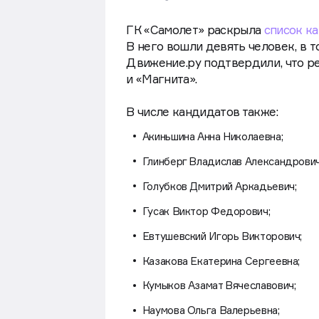
ГК «Самолет» раскрыла
список к
В него вошли девять человек, в 
Движение.ру подтвердили, что р
и «Магнита».
В числе кандидатов также:
Акиньшина Анна Николаевна;
Глинберг Владислав Александрович
Голубков Дмитрий Аркадьевич;
Гусак Виктор Федорович;
Евтушевский Игорь Викторович;
Казакова Екатерина Сергеевна;
Кумыков Азамат Вячеславович;
Наумова Ольга Валерьевна;