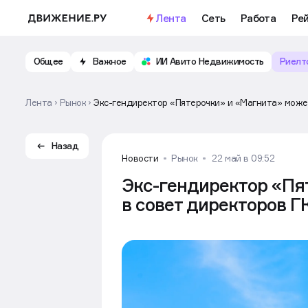
Лента
Сеть
Работа
Ре
Общее
Важное
ИИ Авито Недвижимость
Риелт
Лента
Рынок
Экс-гендиректор «Пятерочки» и «Магнита» може
Назад
Новости
Рынок
22 май в 09:52
Экс-гендиректор «Пя
в совет директоров Г