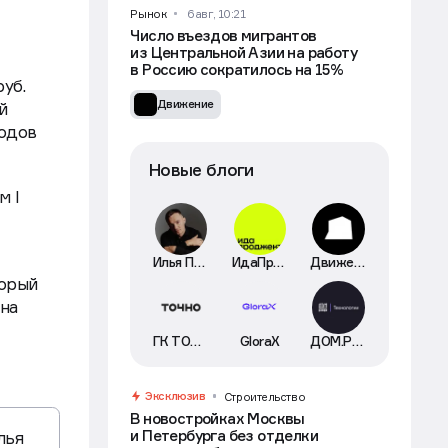
Рынок
6 авг, 10:21
Число въездов мигрантов
из Центральной Азии на работу
в Россию сократилось на 15%
руб.
Движение
й
ходов
Новые блоги
м I
Илья Пискулин
ИдаПроджект
Движение
торый
она
ГК ТОЧНО
GloraX
ДОМ.РФ Технологии
Эксклюзив
Строительство
В новостройках Москвы
и Петербурга без отделки
лья