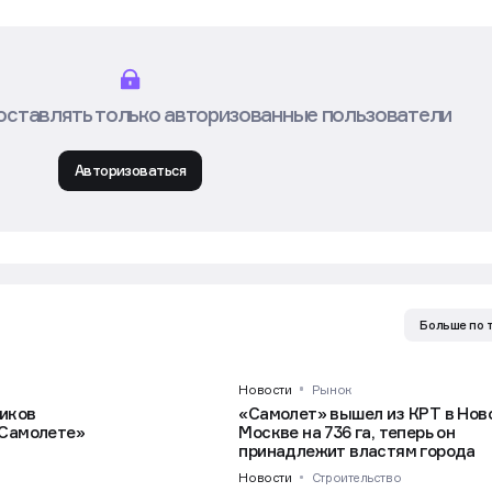
оставлять только авторизованные пользователи
Авторизоваться
Больше по 
Новости
Рынок
иков
«Самолет» вышел из КРТ в Нов
«Самолете»
Москве на 736 га, теперь он
принадлежит властям города
Новости
Строительство