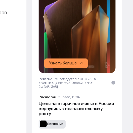
ров.
Узнать больше
Реклама. Рекламодатель: ООО «КЕХ
еКоммерц», ИНН:7710668349 erid:
2W5zFJt3vBj
Риелторам
6 авг, 11:04
Цены на вторичное жилье в России
вернулись к незначительному
росту
Движение