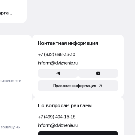
Власти Екатеринбурга ограничили
выдачу разрешения на стройку
артал
ради проектов КРТ
Движение
Строительство
5 авг, 14:24
PR-директор ПИК покинул
компанию и открыл собственное
агентство
Движение
Аренда
5 авг, 13:30
Ритейлер Lime закроет
14 магазинов по франшизе и уйдет
в крупные форматы
Движение