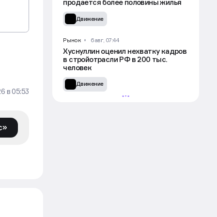
продается более половины жилья
Движение
Рынок
6 авг, 07:44
Хуснуллин оценил нехватку кадров
в стройотрасли РФ в 200 тыс.
человек
Движение
26
в
05:53
с»
УЧАСТВОВАТЬ