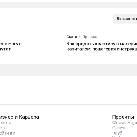
Больше по 
Статьи
Практика
еке могут
Как продать квартиру с матер
путат
капиталом: пошаговая инструк