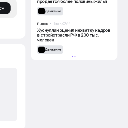
продается более половины жилья
с»
Движение
Рынок
6 авг, 07:44
Хуснуллин оценил нехватку кадров
в стройотрасли РФ в 200 тыс.
человек
Движение
УЧАСТВОВАТЬ