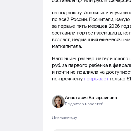
составила 4,7 млн руб. В Самарско
на подложку: Аналитики изучили 
по всей России. Посчитали, какую
за первые пять месяцев 2026 год
составили портрет заемщицы, кот
возраст, медианный ежемесячный
маткапитала.
Напомним, размер материнского ка
руб. за первого ребенка в феврал
и почти не повлияла на доступнос
по-прежнему
покрывает
только 51
Анастасия Батаршинова
Редактор новостей
Движение.ру