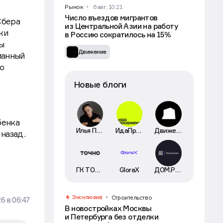
Рынок
6 авг, 10:21
Число въездов мигрантов
Сбера
из Центральной Азии на работу
ки
в Россию сократилось на 15%
ы
Движение
ианный
ю
Новые блоги
бенка
Илья Пискулин
ИдаПроджект
Движение
 назад.
ГК ТОЧНО
GloraX
ДОМ.РФ Технологии
Эксклюзив
Строительство
26
в
06:47
В новостройках Москвы
и Петербурга без отделки