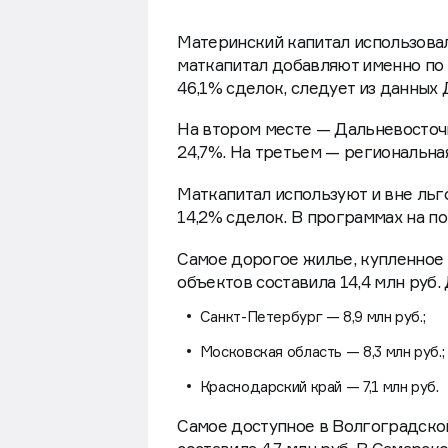
Материнский капитал использовал
маткапитал добавляют именно по 
46,1% сделок, следует из данных
На втором месте — Дальневосточн
24,7%. На третьем — региональная
Маткапитал используют и вне ль
14,2% сделок. В программах на п
Самое дорогое жилье, купленное 
объектов составила 14,4 млн руб.
Санкт-Петербург — 8,9 млн руб.;
Московская область — 8,3 млн руб.;
Краснодарский край — 7,1 млн руб.
Самое доступное в Волгоградской