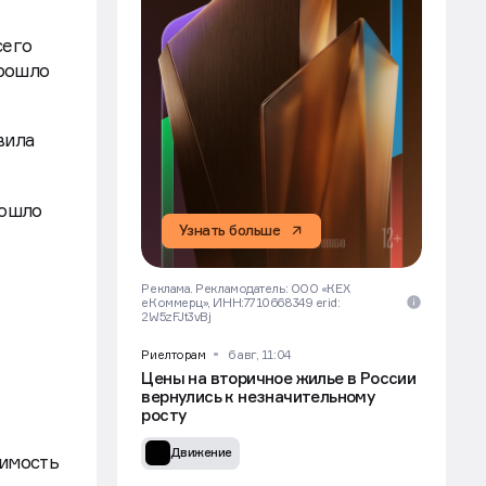
сего
прошло
вила
рошло
Узнать больше
Реклама. Рекламодатель: ООО «КЕХ
еКоммерц», ИНН:7710668349 erid:
2W5zFJt3vBj
Риелторам
6 авг, 11:04
Цены на вторичное жилье в России
вернулись к незначительному
росту
Движение
оимость