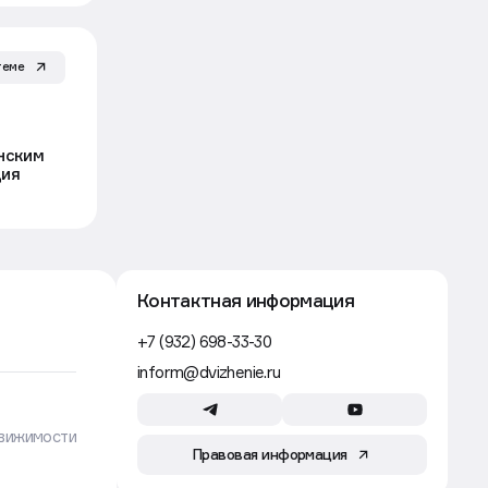
Риелторам
6 авг, 06:54
теме
Силовики предложили возвращать
деньги за услуги риелторов
при обмане по «схеме Долиной»
инским
Движение
ция
Эксклюзив
Рынок
Каждая десятая поездка
по России — оздоровительная
Движение
Рынок
5 авг, 16:53
Рижский вокзал в Москве в третий
раз не смогли продать с торгов за 4
млрд рублей
Движение
Строительство
5 авг, 16:30