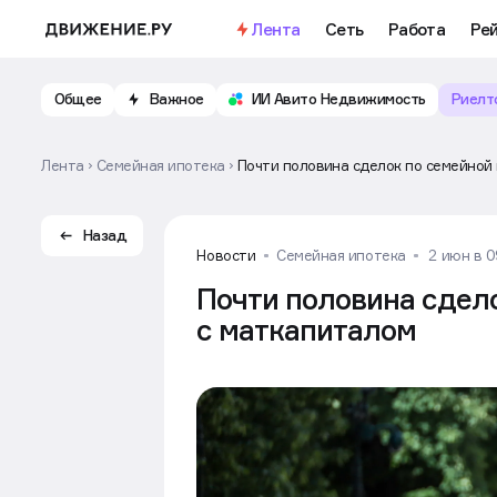
Лента
Сеть
Работа
Ре
Общее
Важное
ИИ Авито Недвижимость
Риелт
Лента
Семейная ипотека
Почти половина сделок по семейной
Назад
Новости
Семейная ипотека
2 июн в 0
Почти половина сдел
с маткапиталом