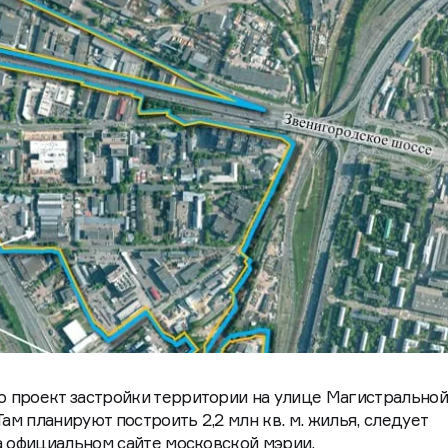
 проект застройки территории на улице Магистрально
Там планируют построить 2,2 млн кв. м. жилья, следует
а официальном сайте московской мэрии.