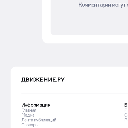
Комментарии могут 
Статьи
Строительство
7 авг в 12:15
День строителя в Рос
В России в сфере строительст
представители отрасли отмет
появления Дня строителя, не
специалистов — в подборке Д
Фото: Евгений Мессман/ТАСС