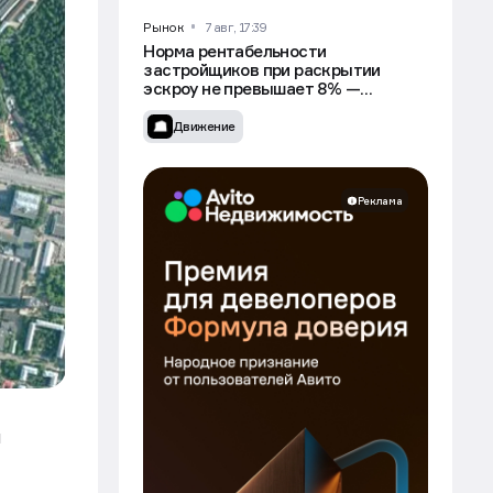
Рынок
7 авг, 17:39
Норма рентабельности
застройщиков при раскрытии
эскроу не превышает 8% —
Минстрой
Движение
Реклама
й