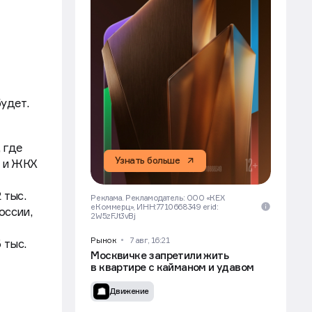
удет.
 где
Узнать больше
а и ЖКХ
 тыс.
Реклама. Рекламодатель: ООО «КЕХ
еКоммерц», ИНН:7710668349 erid:
оссии,
2W5zFJt3vBj
Рынок
7 авг, 16:21
 тыс.
Москвичке запретили жить
в квартире с кайманом и удавом
Движение