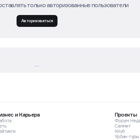
оставлять только авторизованные пользователи
Авторизоваться
сии: традиции праздника и факты
ва заняты более 6,5 млн человек. 10 августа
ят свой профессиональный праздник. Об истории
обычных традициях, редких профессиях и зарплат
вижение.ру.