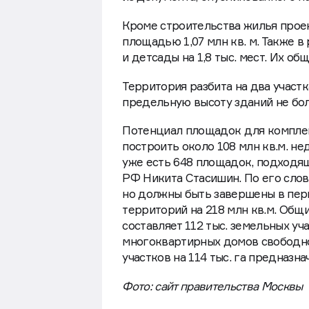
Кроме строительства жилья прое
площадью 1,07 млн кв. м. Также в
и детсады на 1,8 тыс. мест. Их об
Территория разбита на два участ
предельную высоту зданий не боле
Потенциал площадок для комплек
построить около 108 млн кв.м. н
уже есть 648 площадок, подходя
РФ Никита Стасишин. По его слов
но должны быть завершены в перио
территорий на 218 млн кв.м. Общ
составляет 112 тыс. земельных уч
многоквартирных домов свободно 1
участков на 114 тыс. га предназ
Фото: сайт правительства Москвы