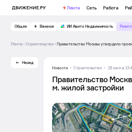
Важное
Откройте доступ к бесплатно
Лента
Сеть
Работа
Ре
Общее
Важное
ИИ Авито Недвижимость
Риелт
Лента
Строительство
Правительство Москвы утвердило проект
Назад
Новости
Строительство
29 июл в 13:
Правительство Москвы
м. жилой застройки