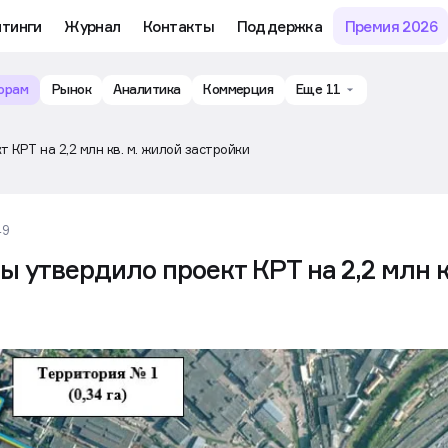
му обучению и аналитике рынка в личном кабинете риелтора
йтинги
Журнал
Контакты
Поддержка
Премия 2026
орам
Рынок
Аналитика
Коммерция
Еще 11
 КРТ на 2,2 млн кв. м. жилой застройки
49
 утвердило проект КРТ на 2,2 млн к