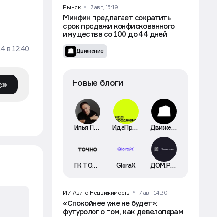
Рынок
7 авг, 15:19
Минфин предлагает сократить
срок продажи конфискованного
имущества со 100 до 44 дней
24
в
12:40
Движение
Новые блоги
с»
Илья Пискулин
ИдаПроджект
Движение
ГК ТОЧНО
GloraX
ДОМ.РФ Технологии
ИИ Авито Недвижимость
7 авг, 14:30
«Спокойнее уже не будет»:
футуролог о том, как девелоперам