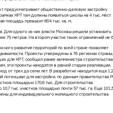
кт предусматривает общественно-деловую застройку
 рамках КРТ там должны появиться школы на 4 тыс. мест
щая площадь превысит 804 тыс. кв. м.
ка. Для одного из них власти Москвы решили установить
е 75 метров. На втором участке таких ограничений не б
сного развития территорий по всей стране позволяет
едвижимости. Проекты утверждены в 76 регионах страны,
щих для КРТ, сообщил ранее замминистра строительств
ам, эти проекты находятся в разной стадии реализации,
д от трех до семи лет. В разработке находится еще 1,2
ий потенциал для застройки, по данным правительства Р
астков площадью 170,6 тыс. Для строительства
0,7 тыс. участков площадью почти 57 тыс. га. Еще 101,3
начены для индивидуального жилищного строительства.