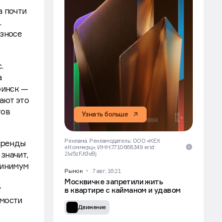
а почти
.
взносе
.
а
бинск —
ают это
тов
Узнать больше
Реклама. Рекламодатель: ООО «КЕХ
аренды
еКоммерц», ИНН:7710668349 erid:
значит,
2W5zFJt3vBj
минимум
Рынок
7 авг, 16:21
Москвичке запретили жить
у
в квартире с кайманом и удавом
имости
Движение