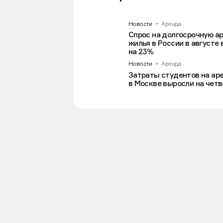
Новости
Аренда
Спрос на долгосрочную а
жилья в России в августе
на 23%
Новости
Аренда
Затраты студентов на ар
в Москве выросли на четв
Новости
Рынок
7 авг в 16:21
Москвичке запретили 
Из 30 животных пенсионерке разр
Фото: Донат Сорокин/ТАСС