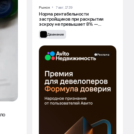
Рынок
7 авг, 17:39
Норма рентабельности
застройщиков при раскрытии
эскроу не превышает 8% —
Минстрой
Движение
Реклама
ало