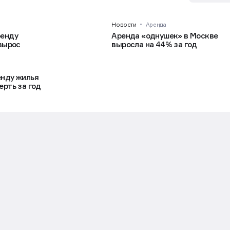
Новости
Аренда
ренду
Аренда «однушек» в Москве
 вырос
выросла на 44% за год
енду жилья
ерть за год
жить в квартире с кайманом и удав
ешили оставить только двух собак