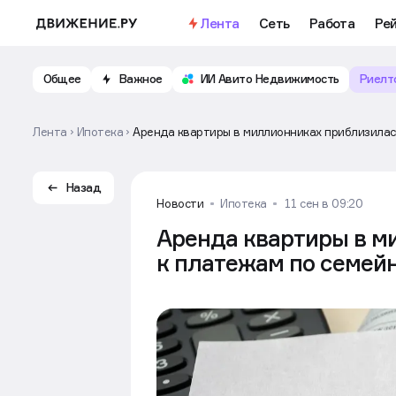
Лента
Сеть
Работа
Ре
Общее
Важное
ИИ Авито Недвижимость
Риелт
Лента
Ипотека
Аренда квартиры в миллионниках приблизилас
Назад
Новости
Ипотека
11 сен в 09:20
Аренда квартиры в м
к платежам по семей