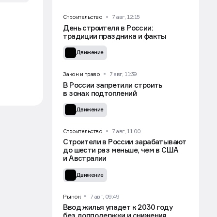
Строительство
7 авг, 12:15
День строителя в России:
традиции праздника и факты
Движение
Закон и право
7 авг, 11:39
В России запретили строить
в зонах подтоплений
Движение
ом
Строительство
7 авг, 11:00
Строители в России зарабатывают
до шести раз меньше, чем в США
и Австралии
Движение
Рынок
7 авг, 09:49
Ввод жилья упадет к 2030 году
без допподержки и снижения