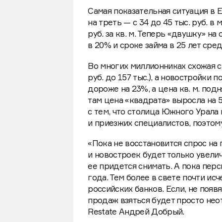
Самая показательная ситуация в 
на треть — с 34 до 45 тыс. руб. в
руб. за кв. м. Теперь «двушку» н
в 20% и сроке займа в 25 лет сред
Во многих миллионниках схожая си
руб. до 157 тыс.), а новостройки
дороже на 23%, а цена кв. м. под
там цена «квадрата» выросла на 5
с тем, что столица Южного Урала
и приезжих специалистов, поэтому
«Пока не восстановится спрос н
и новостроек будет только увелич
ее придется снимать. А пока пер
года. Тем более в свете почти и
российских банков. Если, не появ
продаж взяться будет просто не
Restate Андрей Добрый.