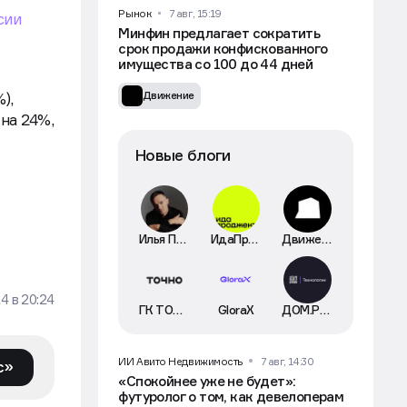
Рынок
7 авг, 15:19
сии
Минфин предлагает сократить
срок продажи конфискованного
имущества со 100 до 44 дней
Движение
),
 на 24%,
Новые блоги
Илья Пискулин
ИдаПроджект
Движение
24
в
20:24
ГК ТОЧНО
GloraX
ДОМ.РФ Технологии
ИИ Авито Недвижимость
7 авг, 14:30
с»
«Спокойнее уже не будет»:
футуролог о том, как девелоперам