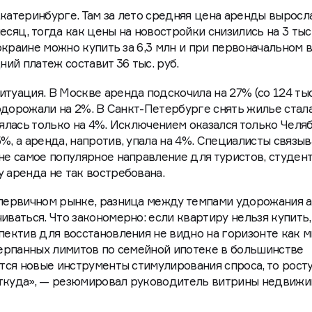
Екатеринбурге. Там за лето средняя цена аренды выросл
 месяц, тогда как цены на новостройки снизились на 3 тыс
а окраине можно купить за 6,3 млн и при первоначальном 
ний платеж составит 36 тыс. руб.
туация. В Москве аренда подскочила на 27% (со 124 тыс
 подорожали на 2%. В Санкт-Петербурге снять жилье стал
нялась только на 4%. Исключением оказался только Челя
%, а аренда, напротив, упала на 4%. Специалисты связыв
 не самое популярное направление для туристов, студен
 аренда не так востребована.
а первичном рынке, разница между темпами удорожания 
иваться. Что закономерно: если квартиру нельзя купить, 
спектив для восстановления не видно на горизонте как 
счерпанных лимитов по семейной ипотеке в большинстве
ятся новые инструменты стимулирования спроса, то рост
откуда», — резюмировал руководитель витрины недвиж