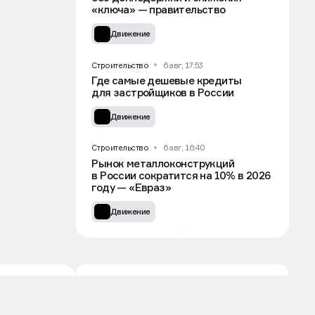
0
«ключа» — правительство
тиц.
Движение
,
Строительство
6 авг, 17:53
Где самые дешевые кредиты
для застройщиков в России
ободить
Движение
ежащее
тавили,
Строительство
6 авг, 16:40
е
Рынок металлоконструкций
в России сократится на 10% в 2026
году — «Евраз»
Движение
обаки,
огут
а
и лет.