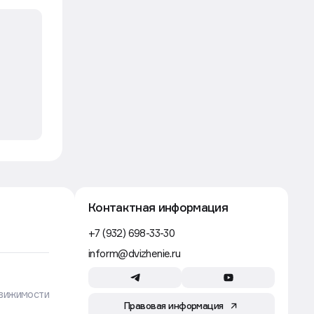
«ключа» — правительство
Движение
Строительство
6 авг, 17:53
Где самые дешевые кредиты
для застройщиков в России
Движение
Строительство
6 авг, 16:40
Рынок металлоконструкций
в России сократится на 10% в 2026
году — «Евраз»
Движение
Контактная информация
+7 (932) 698-33-30