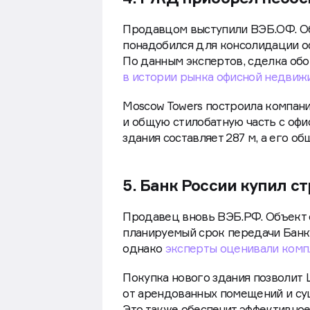
Продавцом выступили ВЭБ.ОФ. Об
понадобился для консолидации оф
По данным экспертов, сделка обо
в истории рынка офисной недвиж
Moscow Towers построила компани
и общую стилобатную часть с офи
здания составляет 287 м, а его об
5. Банк России купил 
Продавец вновь ВЭБ.РФ. Объект 
планируемый срок передачи Банку
однако
эксперты оценивали компл
Покупка нового здания позволит 
от арендованных помещений и с
Это также обеспечит эффективно