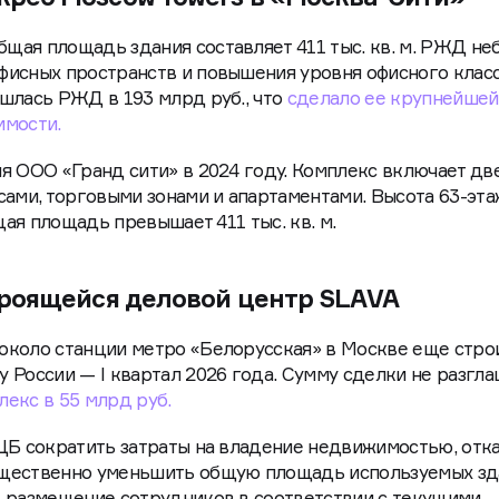
щая площадь здания составляет 411 тыс. кв. м. РЖД не
исных пространств и повышения уровня офисного класс
шлась РЖД в 193 млрд руб., что
сделало ее крупнейшей
имости.
я ООО «Гранд сити» в 2024 году. Комплекс включает дв
сами, торговыми зонами и апартаментами. Высота 63-эт
щая площадь превышает 411 тыс. кв. м.
строящейся деловой центр SLAVA
около станции метро «Белорусская» в Москве еще строи
 России — I квартал 2026 года. Сумму сделки не разгла
екс в 55 млрд руб.
ЦБ сократить затраты на владение недвижимостью, отка
ущественно уменьшить общую площадь используемых зд
е размещение сотрудников в соответствии с текущими