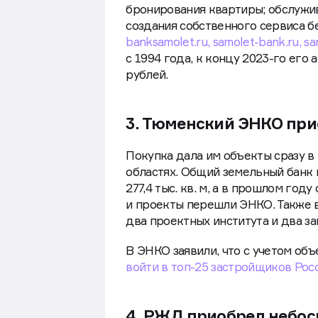
бронирования квартиры; обслужив
создания собственного сервиса б
banksamolet.ru, samolet-bank.ru, sa
с 1994 года, к концу 2023-го его 
рублей.
3. Тюменский ЭНКО при
Покупка дала им объекты сразу в
областях. Общий земельный банк к
277,4 тыс. кв. м, а в прошлом год
и проекты перешли ЭНКО. Также 
два проектных института и два з
В ЭНКО заявили, что с учетом об
войти в топ-25 застройщиков Росс
4. РЖД приобрел небос