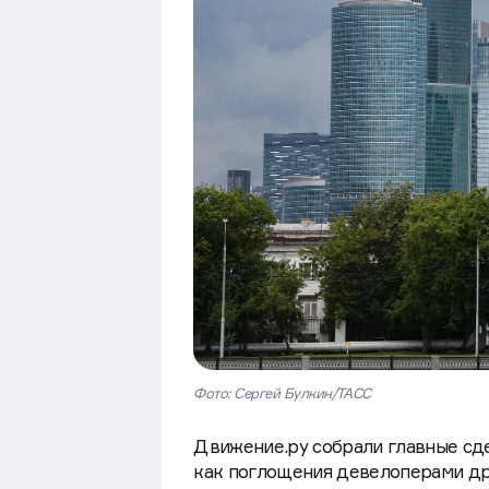
Фото: Сергей Булкин/ТАСС
Движение.ру собрали главные сд
как поглощения девелоперами дру