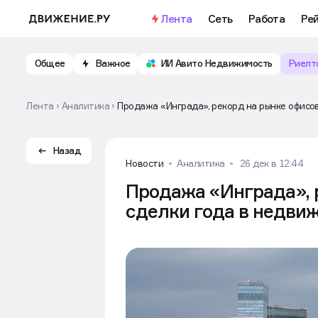
Лента
Сеть
Работа
Ре
Общее
Важное
ИИ Авито Недвижимость
Риелт
Лента
Аналитика
Продажа «Инграда», рекорд на рынке офисов
Назад
Новости
Аналитика
26 дек в 12:44
Продажа «Инграда», 
сделки года в недви