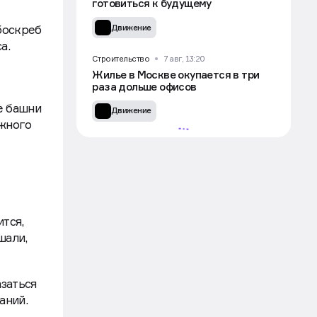
готовиться к будущему
боскреб
Движение
а.
Строительство
7 авг, 13:20
Жилье в Москве окупается в три
раза дольше офисов
е башни
Движение
ажного
тся,
шали,
заться
УЧАСТВОВАТЬ
аний.