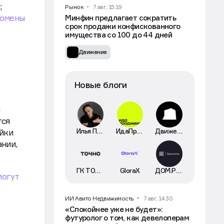
;
Рынок
7 авг, 15:19
домены
Минфин предлагает сократить
срок продажи конфискованного
имущества со 100 до 44 дней
Движение
Новые блоги
й
тся
Илья Пискулин
ИдаПроджект
Движение
ойки
нии,
ГК ТОЧНО
GloraX
ДОМ.РФ Технологии
могут
ИИ Авито Недвижимость
7 авг, 14:30
«Спокойнее уже не будет»:
футуролог о том, как девелоперам