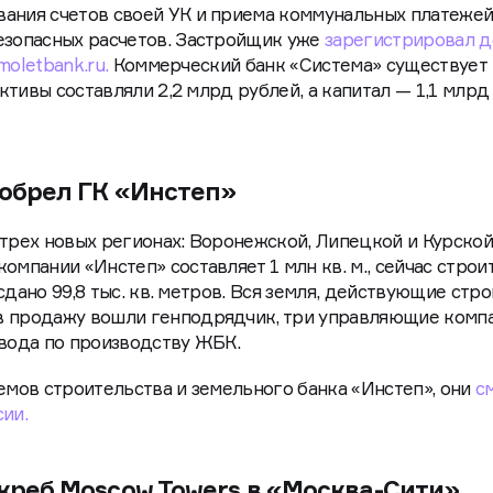
ания счетов своей УК и приема коммунальных платежей
езопасных расчетов. Застройщик уже
зарегистрировал 
moletbank.ru.
Коммерческий банк «Система» существует
активы составляли 2,2 млрд рублей, а капитал — 1,1 млрд
обрел ГК «Инстеп»
 трех новых регионах: Воронежской, Липецкой и Курско
омпании «Инстеп» составляет 1 млн кв. м., сейчас строи
у сдано 99,8 тыс. кв. метров. Вся земля, действующие стр
в продажу вошли генподрядчик, три управляющие компа
авода по производству ЖБК.
ъемов строительства и земельного банка «Инстеп», они
с
ии.
креб Moscow Towers в «Москва-Сити»