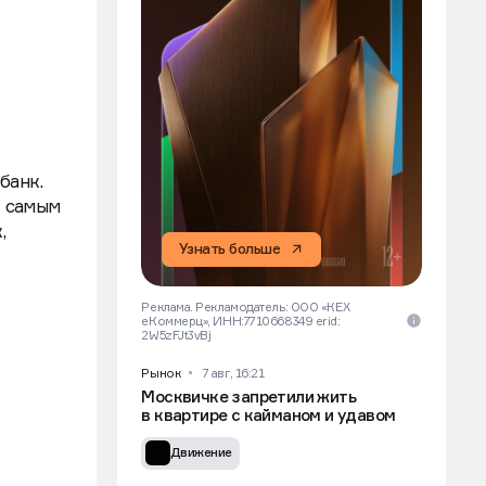
банк.
е самым
,
Узнать больше
в
Реклама. Рекламодатель: ООО «КЕХ
еКоммерц», ИНН:7710668349 erid:
2W5zFJt3vBj
Рынок
7 авг, 16:21
Москвичке запретили жить
в квартире с кайманом и удавом
Движение