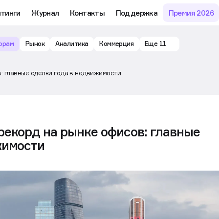
йтинги
Журнал
Контакты
Поддержка
Премия 2026
орам
Рынок
Аналитика
Коммерция
Еще 11
: главные сделки года в недвижимости
рекорд на рынке офисов: главные
жимости