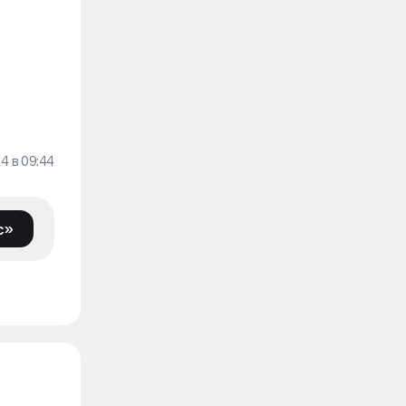
Строительство
7 авг, 12:15
День строителя в России:
традиции праздника и факты
Движение
Закон и право
7 авг, 11:39
В России запретили строить
24
в
09:44
в зонах подтоплений
Движение
с»
Строительство
7 авг, 11:00
Строители в России зарабатывают
до шести раз меньше, чем в США
и Австралии
Движение
Рынок
7 авг, 09:49
Ввод жилья упадет к 2030 году
без допподержки и снижения