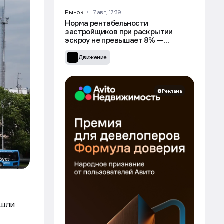
Рынок
7 авг, 17:39
Норма рентабельности
застройщиков при раскрытии
эскроу не превышает 8% —
Минстрой
Движение
Реклама
ошли