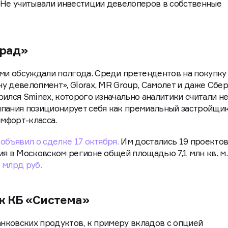
 Не учитывали инвестиции девелоперов в собственные
град»
и обсуждали полгода. Среди претендентов на покупку
у девелопмент», Glorax, MR Group, Самолет и даже Сбер
рился Sminex, которого изначально аналитики считали н
пания позиционирует себя как премиальный застройщик
омфорт-класса.
объявил о сделке 17 октября.
Им достались 19 проекто
ия в Московском регионе общей площадью 7,1 млн кв. м.
 млрд руб.
нк КБ «Система»
банковских продуктов, к примеру вкладов с опцией