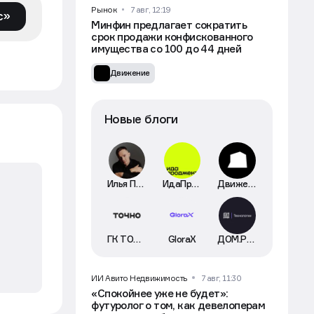
Рынок
7 авг, 12:19
с»
Минфин предлагает сократить
срок продажи конфискованного
имущества со 100 до 44 дней
Движение
Новые блоги
Илья Пискулин
ИдаПроджект
Движение
ГК ТОЧНО
GloraX
ДОМ.РФ Технологии
ИИ Авито Недвижимость
7 авг, 11:30
«Спокойнее уже не будет»:
футуролог о том, как девелоперам