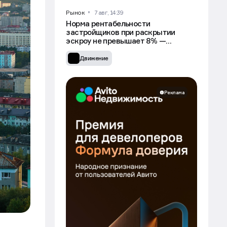
Рынок
7 авг, 14:39
Норма рентабельности
застройщиков при раскрытии
эскроу не превышает 8% —
Минстрой
Движение
Реклама