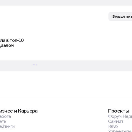
Больше по 
ли в топ-10
циалом
изнес и Карьера
Проекты
абота
Форум Нед
еть
Саммит
ейтинги
Клуб
Урбан-туры