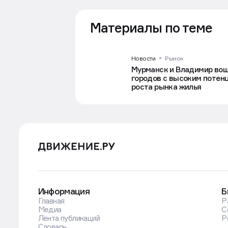
Материалы по теме
Новости
Рынок
Мурманск и Владимир вош
городов с высоким потен
роста рынка жилья
Информация
Б
Главная
Р
Медиа
С
Лента публикаций
Р
Словарь