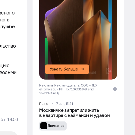
ксного
ка в
службе
ельство
ацию
Узнать больше
 восьми
Реклама. Рекламодатель: ООО «КЕХ
еКоммерц», ИНН:7710668349 erid:
2W5zFJt3vBj
Рынок
7 авг, 13:21
Москвичке запретили жить
в квартире с кайманом и удавом
25
в
14:50
Движение