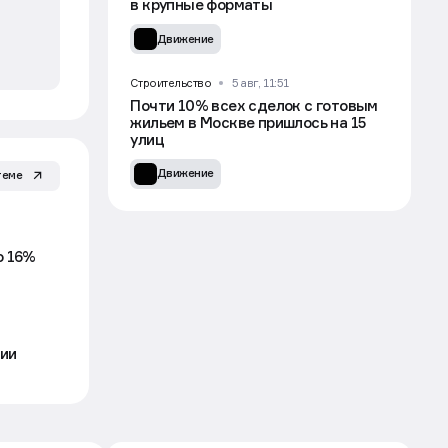
в крупные форматы
Движение
Строительство
5 авг, 11:51
Почти 10% всех сделок с готовым
жильем в Москве пришлось на 15
улиц
Движение
теме
о 16%
нии