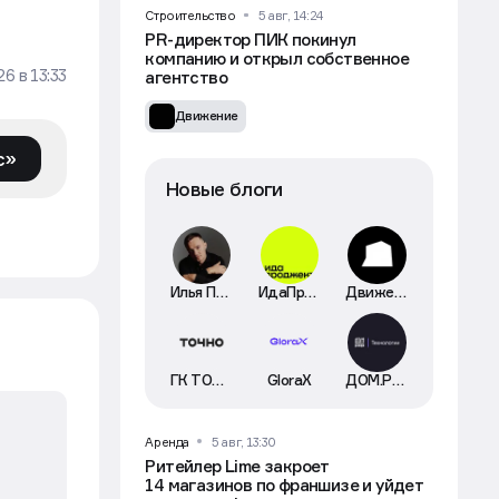
Строительство
5 авг, 14:24
PR-директор ПИК покинул
компанию и открыл собственное
026
в
13:33
агентство
Движение
с»
Новые блоги
Илья Пискулин
ИдаПроджект
Движение
ГК ТОЧНО
GloraX
ДОМ.РФ Технологии
Аренда
5 авг, 13:30
Ритейлер Lime закроет
14 магазинов по франшизе и уйдет