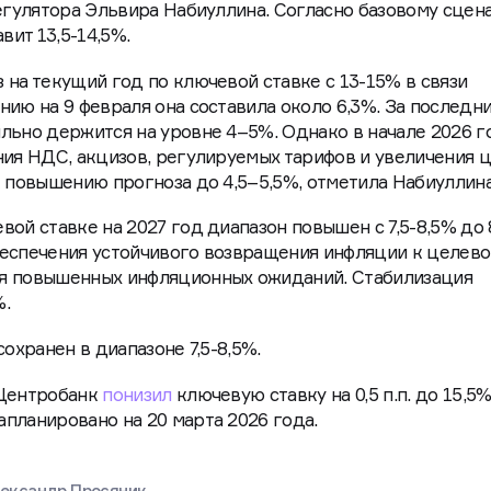
регулятора Эльвира Набиуллина. Согласно базовому сце
вит 13,5-14,5%.
 на текущий год по ключевой ставке с 13-15% в связи
нию на 9 февраля она составила около 6,3%. За последн
льно держится на уровне 4–5%. Однако в начале 2026 г
ния НДС, акцизов, регулируемых тарифов и увеличения 
к повышению прогноза до 4,5–5,5%, отметила Набиуллина
ой ставке на 2027 год диапазон повышен с 7,5-8,5% до 
беспечения устойчивого возвращения инфляции к целев
я повышенных инфляционных ожиданий. Стабилизация
%.
сохранен в диапазоне 7,5-8,5%.
 Центробанк
понизил
ключевую ставку на 0,5 п.п. до 15,5
планировано на 20 марта 2026 года.
ександр Просяник