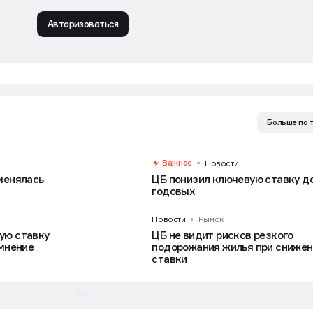
Авторизоваться
Больше по 
Важное
Новости
менялась
ЦБ понизил ключевую ставку д
годовых
Новости
Рынок
ую ставку
ЦБ не видит рисков резкого
 мнение
подорожания жилья при сниже
ставки