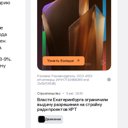
нарию
ие
ода
цен
.
8-9%.
Узнать больше
ому
Реклама. Рекламодатель: ООО «КЕХ
еКоммерц», ИНН:7710668349 erid:
2W5zFJt3vBj
Строительство
5 авг, 16:30
Власти Екатеринбурга ограничили
%
выдачу разрешения на стройку
ради проектов КРТ
Движение