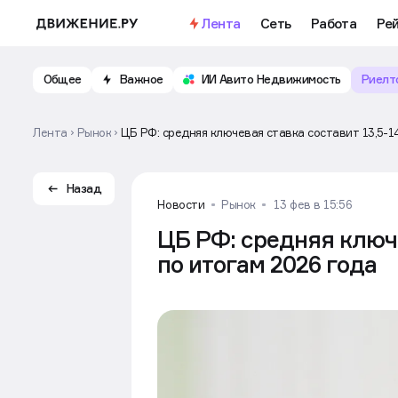
Лента
Сеть
Работа
Ре
Общее
Важное
ИИ Авито Недвижимость
Риелт
Лента
Рынок
ЦБ РФ: средняя ключевая ставка составит 13,5-1
Назад
Новости
Рынок
13 фев в 15:56
ЦБ РФ: средняя ключе
по итогам 2026 года