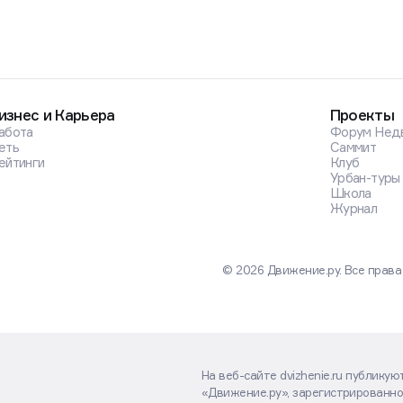
изнес и Карьера
Проекты
абота
Форум Нед
еть
Саммит
ейтинги
Клуб
Урбан-туры
Школа
Журнал
© 2026 Движение.ру. Все прав
На веб-сайте dvizhenie.ru публику
«Движение.ру», зарегистрированно