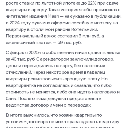
росте ставки по льготной ипотеке до 22% при сдаче
квартиры в аренду. Такая история якобы произошла с
читателем издания Mash — как указано в публикации,
в 2024 году мужчина оформил семейную ипотеку на
квартиру в столичном районе Котельники.
Первоначальный взнос составил 3 млн руб., а
ежемесячный платеж — 59 тыс. руб.
С февраля 2025-го собственник начал сдавать жилье
за 40 тыс. руб. С арендатором заключили договор,
деньги переводились на карту, без налоговых
отчислений. Через некоторое время владелец
квартиры решил повысить арендную плату. Но
квартирантка не согласилась и сказала, что либо
стоимость не меняется, либо она идет в налоговую и
банк. После отказа девушка предоставила в
ведомства договор и чеки о переводах.
В итоге выяснилось, что хозяин квартиры по
условиям договора не имел права сдавать квартиру