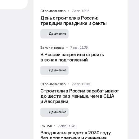
Строительство
7 авг, 12:15
День строителя в России:
традиции праздника и факты
и
Движение
Закон и право
7 авг, 11:39
В России запретили строить
в зонах подтоплений
Движение
Строительство
7 авг, 11:00
ом
Строители в России зарабатывают
ии
до шести раз меньше, чем в США
и Австралии
Движение
, —
Рынок
7 авг, 09:49
Ввод жилья упадет к 2030 году
й
без допподержки и снижения