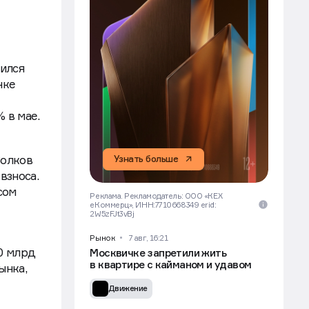
зился
нке
 в мае.
Узнать больше
Волков
взноса.
сом
Реклама. Рекламодатель: ООО «КЕХ
еКоммерц», ИНН:7710668349 erid:
2W5zFJt3vBj
Рынок
7 авг, 16:21
80 млрд
Москвичке запретили жить
в квартире с кайманом и удавом
ынка,
Движение