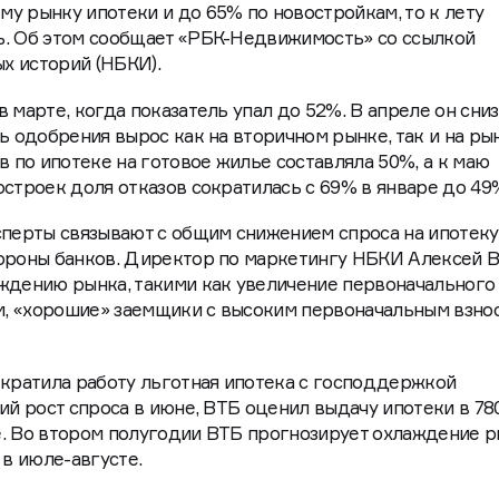
у рынку ипотеки и до 65% по новостройкам, то к лету
ь. Об этом сообщает «РБК-Недвижимость» со ссылкой
х историй (НБКИ).
 марте, когда показатель упал до 52%. В апреле он сни
ь одобрения вырос как на вторичном рынке, так и на ры
в по ипотеке на готовое жилье составляла 50%, а к маю
строек доля отказов сократилась с 69% в январе до 49%
сперты связывают с общим снижением спроса на ипотеку
тороны банков. Директор по маркетингу НБКИ Алексей 
ждению рынка, такими как увеличение первоначального 
ом, «хорошие» заемщики с высоким первоначальным взно
екратила работу льготная ипотека с господдержкой
кий рост спроса в июне, ВТБ оценил выдачу ипотеки в 7
ае. Во втором полугодии ВТБ прогнозирует охлаждение р
в июле-августе.