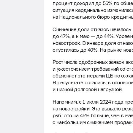
процент доходил до 56% по общем
ситуация кардинально изменилас
на Национального бюро кредитны
Снижение доли отказов началось в
до 47%, а к маю — до 44%. Уровен
новостроек. В январе доля отказо
опустилась до 40%. На рынке ново
Рост числа одобренных заявок эк
и ужесточением требований со с
объясняет это мерами ЦБ по охла
В результате остались, в основн
и низкой долговой нагрузкой.
Напомним, с 1 июля 2024 года пр
на новостройки. Это вызвало рез
руб.: это на 45% больше, чем в м
с наибольшим снижением продаж 