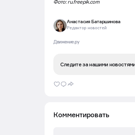
Фото: ru.freepik.com
Анастасия Батаршинова
Редактор новостей
Движение.ру
Следите за нашими новостям
Комментировать