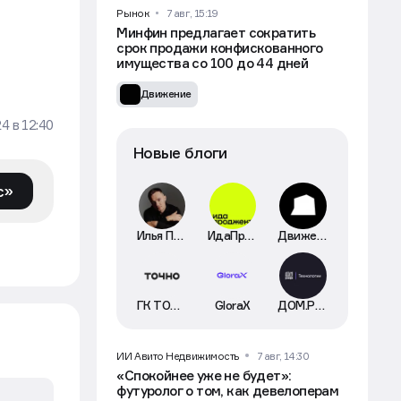
Рынок
7 авг, 15:19
Минфин предлагает сократить
срок продажи конфискованного
имущества со 100 до 44 дней
Движение
24
в
12:40
Новые блоги
с»
Илья Пискулин
ИдаПроджект
Движение
ГК ТОЧНО
GloraX
ДОМ.РФ Технологии
ИИ Авито Недвижимость
7 авг, 14:30
«Спокойнее уже не будет»:
футуролог о том, как девелоперам