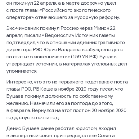
он покинул 22 апреля, а в марте досрочно ушел
с поста главы «Российского экологического
оператора», отвечающего за мусорную реформу.
Экс-чиновник покинул Россию через Минск 22
апреля, писали «Ведомости». Источник газеты
подтвердил, что в отношении административного
директора РЭО Юрия Валдаева возбуждено дело
по статье о мошенничестве (159 УК РФ). Буцаев,
утверждает источник, в материалах уголовных дел
упоминается.
Интересно, что это не первая его подставка с поста
главы РЭО. РБК еще в ноябре 2019 году писал, что
Буцаев покинул должность по собственному
желанию. Назначили его за полгода до этого,
в феврале. Вернулся на этот пост он 20 ноября 2020
года, спустя почти год.
Денис Буцаев ранее работал юристом, входил
в экспертный совет при председателе Совета