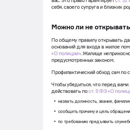
вас. Это право гарантирует
ст. 51
себя, своего супруга и близких р
Можно ли не открывать
По общему правилу открывать две
оснований для входа в жилое пом
«О полиции»
. Жилище неприкосно
предусмотренных законом.
Профилактический обход сам по се
Чтобы убедиться, что перед вами
действовать по
ст. 5 ФЗ «О полиц
назвать должность, звание, фамили
сообщить причину и цель обращени
по требованию предъявить служеб