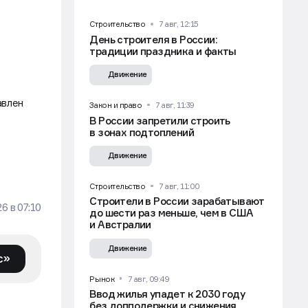
Строительство
7 авг, 12:15
День строителя в России:
традиции праздника и факты
Движение
авлен
Закон и право
7 авг, 11:39
В России запретили строить
в зонах подтоплений
Движение
Строительство
7 авг, 11:00
Строители в России зарабатывают
26
в
07:10
до шести раз меньше, чем в США
и Австралии
Движение
с»
Рынок
7 авг, 09:49
Ввод жилья упадет к 2030 году
без допподержки и снижения