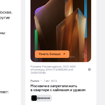
оскве,
ругие
ены:
Узнать больше
Реклама. Рекламодатель: ООО «КЕХ
еКоммерц», ИНН:7710668349 erid:
2W5zFJt3vBj
Рынок
7 авг, 16:21
Москвичке запретили жить
в квартире с кайманом и удавом
ляет:
Движение