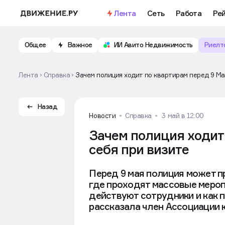
Лента
Сеть
Работа
Ре
Общее
Важное
ИИ Авито Недвижимость
Риелт
Лента
Справка
Зачем полиция ходит по квартирам перед 9 Мая
Назад
Новости
Справка
3 май в 12:00
Зачем полиция ходит 
себя при визите
Перед 9 мая полиция может п
где проходят массовые меропр
действуют сотрудники и как п
рассказала член Ассоциации 