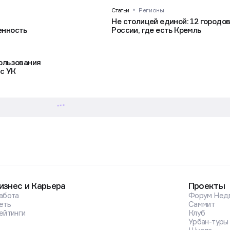
Статьи
Регионы
Не столицей единой: 12 городо
енность
России, где есть Кремль
пользования
с УК
изнес и Карьера
Проекты
абота
Форум Нед
еть
Саммит
ейтинги
Клуб
Урбан-туры