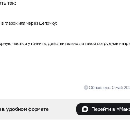
ть так:
в глазок или через цепочку;
урную часть и уточнить, действительно ли такой сотрудник напр
Обновлено:
5 май 20
и в удобном формате
Перейти в «Мак