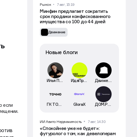
Рынок
7 авг, 15:19
Минфин предлагает сократить
срок продажи конфискованного
имущества со 100 до 44 дней
Движение
ть
Новые блоги
Илья Пискулин
ИдаПроджект
Движение
ГК ТОЧНО
GloraX
ДОМ.РФ Технологии
о если
мещении.
ИИ Авито Недвижимость
7 авг, 14:30
«Спокойнее уже не будет»:
ротив
футуролог о том, как девелоперам