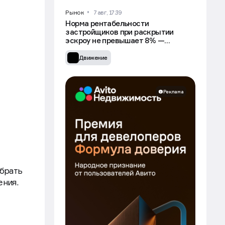
Рынок
7 авг, 17:39
Норма рентабельности
застройщиков при раскрытии
эскроу не превышает 8% —
Минстрой
Движение
Реклама
обрать
ения.