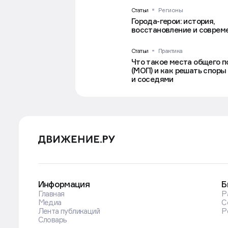
Статьи
Регионы
Города-герои: история,
восстановление и соврем
Статьи
Практика
Что такое места общего 
(МОП) и как решать споры 
и соседями
Информация
Б
Главная
Р
Медиа
С
Лента публикаций
Р
Словарь