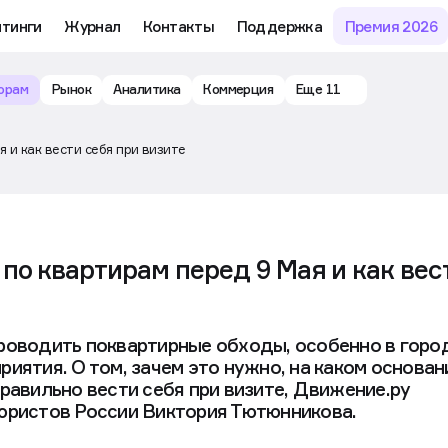
йтинги
Журнал
Контакты
Поддержка
Премия 2026
орам
Рынок
Аналитика
Коммерция
Еще 11
 и как вести себя при визите
по квартирам перед 9 Мая и как вес
роводить поквартирные обходы, особенно в горо
иятия. О том, зачем это нужно, на каком основан
равильно вести себя при визите, Движение.ру
юристов России Виктория Тютюнникова.