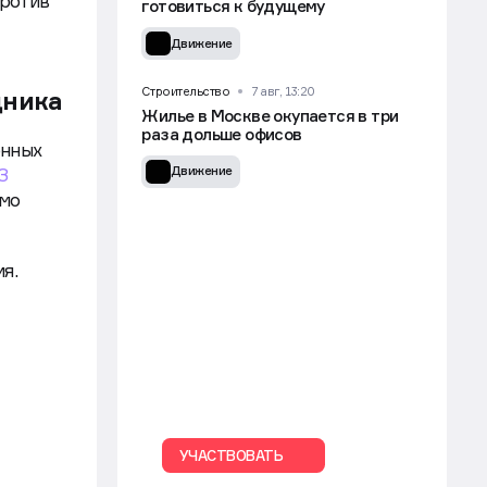
против
готовиться к будущему
Движение
Строительство
7 авг, 13:20
дника
Жилье в Москве окупается в три
раза дольше офисов
онных
Движение
З
ямо
я.
УЧАСТВОВАТЬ