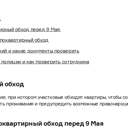
д
ирный обход перед 9 Мая
 поквартирный обход
кий и какие документы проверить
 полиции и как проверить сотрудника
й обход
е, при котором участковые обходят квартиры, чтобы с
ть проживания и предупредить возможные правонаруш
оквартирный обход перед 9 Мая