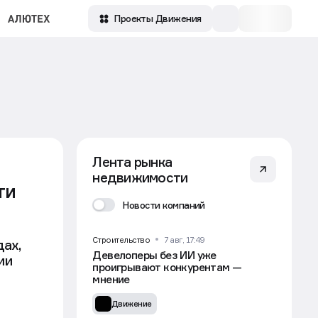
Проекты Движения
Лента рынка
недвижимости
ти
Новости компаний
Строительство
7 авг, 17:49
дах,
Девелоперы без ИИ уже
ии
проигрывают конкурентам —
мнение
Движение