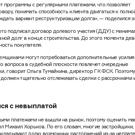
ют программы с регулярными платежами, что позволяет
вору, понимать способность клиента двигаться к полно
ждать вариант реструктуризации долга», — поделился э
 кто подписал договор долевого участия (ДДУ) с миним
ной долг в конце строительства. До этого момента де
ность покупателя.
емщиками могут потребоваться дополнительные усилия
го вопроса в судебной плоскости повлечет очередные
и, говорит Ольга Тумайкина, директор ГК ФСК. Поэтом
 должен тщательно отслеживать сделки с рассрочками 
лся с невыплатой
ными платежами не вышли на рынок, поэтому оценить м
л Михаил Хорьков. По его словам, многие застройщики,
закладывают долю возможных расторжений из-за неплат