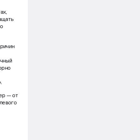
ах,
ращать
го
причин
ечный
орно
».
ер — от
олевого