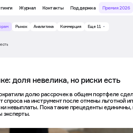
му обучению и аналитике рынка в личном кабинете риелтора
тинги
Журнал
Контакты
Поддержка
Премия 2026
орам
Рынок
Аналитика
Коммерция
Еще 11
 есть
ке: доля невелика, но риски есть
ократили долю рассрочек в общем портфеле сдел
т спроса на инструмент после отмены льготной ип
ки невыплаты. Пока такие прецеденты единичны, 
ы эксперты.