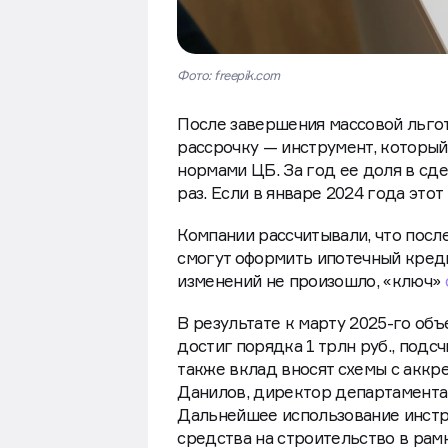
Фото: freepik.com
После завершения массовой льгот
рассрочку — инструмент, который
нормами ЦБ. За год ее доля в с
раз. Если в январе 2024 года этот
Компании рассчитывали, что посл
смогут оформить ипотечный креди
изменений не произошло, «ключ»
В результате к марту 2025-го объ
достиг порядка 1 трлн руб., подс
также вклад вносят схемы с аккр
Данилов, директор департамента 
Дальнейшее использование инстру
средства на строительство в рам