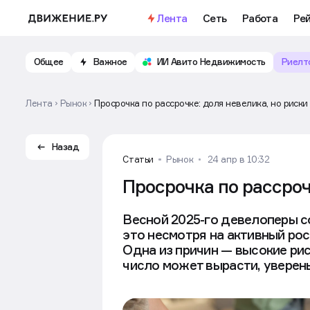
Важное
Откройте доступ к бесплатно
Лента
Сеть
Работа
Рей
Общее
Важное
ИИ Авито Недвижимость
Риелт
Лента
Рынок
Просрочка по рассрочке: доля невелика, но риски
Назад
Статьи
Рынок
24 апр в 10:32
Просрочка по рассроч
Весной 2025-го девелоперы с
это несмотря на активный рос
Одна из причин — высокие рис
число может вырасти, уверен