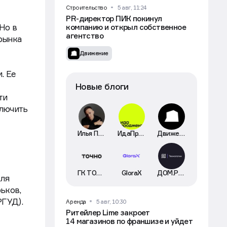
Строительство
5 авг, 11:24
PR-директор ПИК покинул
Но в
компанию и открыл собственное
агентство
рынка
Движение
. Ее
Новые блоги
ти
ключить
Илья Пискулин
ИдаПроджект
Движение
ГК ТОЧНО
GloraX
ДОМ.РФ Технологии
для
ьков,
РГУД).
Аренда
5 авг, 10:30
Ритейлер Lime закроет
14 магазинов по франшизе и уйдет