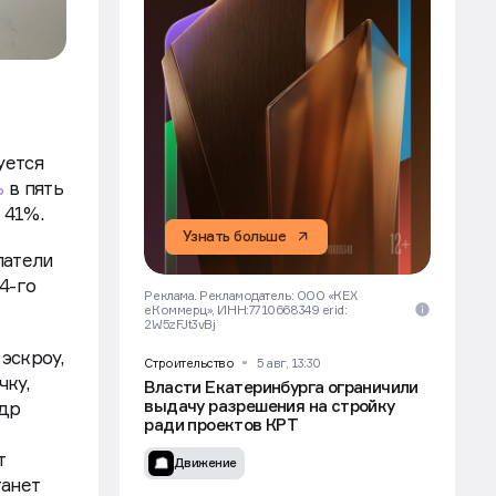
уется
ь
в пять
е 41%.
Узнать больше
патели
4-го
Реклама. Рекламодатель: ООО «КЕХ
еКоммерц», ИНН:7710668349 erid:
2W5zFJt3vBj
эскроу,
Строительство
5 авг, 13:30
чку,
Власти Екатеринбурга ограничили
выдачу разрешения на стройку
ндр
ради проектов КРТ
т
Движение
танет