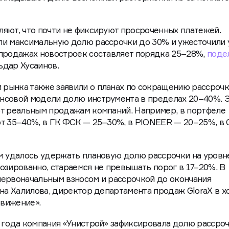
яют, что почти не фиксируют просроченных платежей.
ли максимальную долю рассрочки до 30% и ужесточили 
 продажах новостроек составляет порядка 25–28%,
поде
ьдар Хусаинов.
рынка также заявили о планах по сокращению рассрочк
нсовой модели долю инструмента в пределах 20–40%. 
ют реальным продажам компаний. Например, в портфеле
т 35–40%, в ГК ФСК — 25–30%, в PIONEER — 20–25%, в 
м удалось удержать плановую долю рассрочки на уровн
озированно, стараемся не превышать порог в 17–20%. В
первоначальным взносом и рассрочкой до окончания
яна Халилова, директор департамента продаж GloraX в х
вижение».
 года компания «Унистрой» зафиксировала долю рассроч