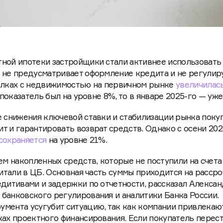
ной ипотеки застройщики стали активнее использовать
 не предусматривает оформление кредита и не регулир
делках с недвижимостью на первичном рынке
увеличилас
 показатель был на уровне 8%, то в январе 2025-го — уж
е снижения ключевой ставки и стабилизации рынка поку
т и гарантировать возврат средств. Однако с осени 202
сохраняется
на уровне 21%.
ем накопленных средств, которые не поступили на счета 
читали в ЦБ. Основная часть суммы приходится на рассро
едитивами и задержки по отчетности, рассказал Алекса
банковского регулирования и аналитики Банка России.
мента усугубит ситуацию, так как компании привлекаю
ках проектного финансирования. Если покупатель перес