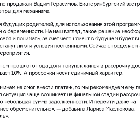
 по продажам Вадим Герасимов. Екатеринбургский заст
етры для механизма.
ля будущих родителей, для использования этой програм
 о беременности. На наш взгляд, такое решение необх
себя и понимать, за счет чего клиент в будущем будет в
 станут ли эти условия постоянными. Сейчас определяем
мероприятия.
летом прошлого года доля покупок жилья в рассрочку до
шает 10%. А просрочки носят единичный характер.
ичинам не смог внести платеж, то мы рекомендуем ему п
 ситуация чаще возникает на финальной стадии рассроч
но небольшая сумма задолженности. И перейти даже на
енее обременительно», — добавила Лариса Маслюкова,
ль».