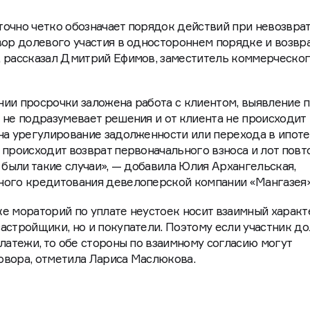
очно четко обозначает порядок действий при невозврат
вор долевого участия в одностороннем порядке и возв
, рассказал Дмитрий Ефимов, заместитель коммерческо
ии просрочки заложена работа с клиентом, выявление 
 не подразумевает решения и от клиента не происходит
на урегулирование задолженности или перехода в ипот
 происходит возврат первоначального взноса и лот повт
 были такие случаи», — добавила Юлия Архангельская,
ного кредитования девелоперской компании «Мангазея
е мораторий по уплате неустоек носит взаимный характ
астройщики, но и покупатели. Поэтому если участник д
латежи, то обе стороны по взаимному согласию могут
овора, отметила Лариса Маслюкова.