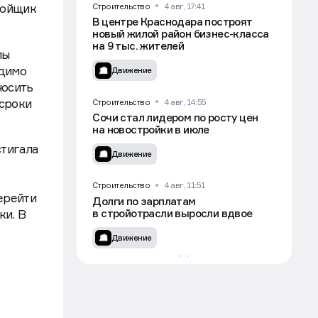
Строительство
4 авг, 17:41
ройщик
В центре Краснодара построят
новый жилой район бизнес-класса
на 9 тыс. жителей
мы
одимо
Движение
носить
 сроки
Строительство
4 авг, 14:55
Сочи стал лидером по росту цен
на новостройки в июле
стигала
Движение
Строительство
4 авг, 11:51
ерейти
Долги по зарплатам
в стройотрасли выросли вдвое
ки. В
Движение