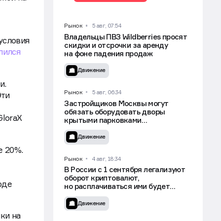
Рынок
5 авг, 07:54
Владельцы ПВЗ Wildberries просят
условия
скидки и отсрочки за аренду
лился
на фоне падения продаж
Движение
и.
Рынок
5 авг, 06:34
Эти
Застройщиков Москвы могут
обязать оборудовать дворы
GloraX
крытыми парковками
для самокатов — СМИ
Движение
е 20%.
Рынок
4 авг, 18:34
В России с 1 сентября легализуют
оборот криптовалют,
оде
но расплачиваться ими будет
нельзя
Движение
ки на