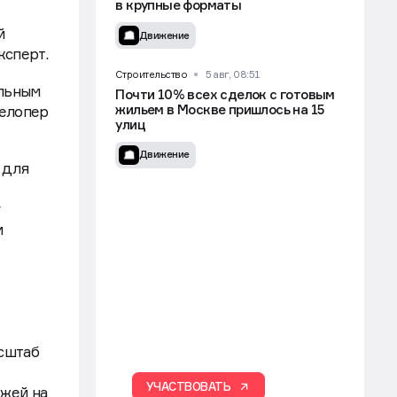
в крупные форматы
й
Движение
ксперт.
Строительство
5 авг, 08:51
альным
Почти 10% всех сделок с готовым
жильем в Москве пришлось на 15
велопер
улиц
Движение
 для
у
и
асштаб
УЧАСТВОВАТЬ
ежей на