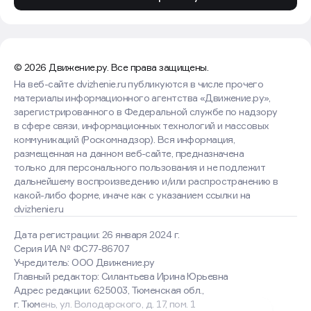
до 2027 года.
Франшизу Lime запустил в 2013 году, предлагая
партнерам три формата — от 150 до 500 кв. м,
с минимальными инвестициями от $110 тыс.
(примерно 3,5 млн руб. по среднегодовому курсу
в 2013 году) и расчетной окупаемостью в семь
месяцев. При этом массово франшиза на рынке
не продвигалась и распространялась в основном
среди профессиональных региональных ретейлеров,
рассказала руководитель Franshiza.ru Анна
Рождественская. Если в 2023 году у бренда было
33 франчайзинговые точки, то сейчас осталось 14 —
параллельно компания выкупала магазины
у партнеров.
Под маркой Lime работает 60 собственных
и 14 партнерских магазинов в России, а также
11 точек за рубежом — в Дубае, Бахрейне, Армении,
Белоруссии и Казахстане. Бренд, созданный