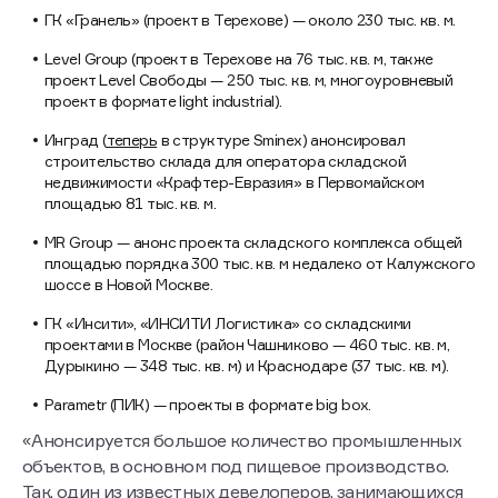
Заявленные проекты девелоперов в формате big-box:
ГК «Гранель» (проект в Терехове) — около 230 тыс. кв. м.
Level Group (проект в Терехове на 76 тыс. кв. м, также
проект Level Свободы — 250 тыс. кв. м, многоуровневый
проект в формате light industrial).
Инград (
теперь
в структуре Sminex) анонсировал
строительство склада для оператора складской
недвижимости «Крафтер-Евразия» в Первомайском
площадью 81 тыс. кв. м.
MR Group — анонс проекта складского комплекса общей
площадью порядка 300 тыс. кв. м недалеко от Калужского
шоссе в Новой Москве.
ГК «Инсити», «ИНСИТИ Логистика» со складскими
проектами в Москве (район Чашниково — 460 тыс. кв. м,
Дурыкино — 348 тыс. кв. м) и Краснодаре (37 тыс. кв. м).
Parametr (ПИК) — проекты в формате big box.
«Анонсируется большое количество промышленных
объектов, в основном под пищевое производство.