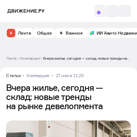
Откройте доступ к бесплатному обучению и
аналитике рынка в личном кабинете риелтора
Лента
Общее
Важное
ИИ Авито Недвиж
Лента
Коммерция
Вчера жилье, сегодня — склад: новые тренды на
рынке девелопмента
Статьи
Коммерция
27 ноя в 11:20
Вчера жилье, сегодня —
склад: новые тренды
на рынке девелопмента