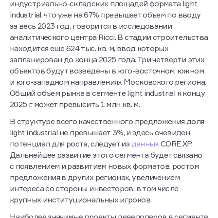
регионе было введено 231 тыс. кв. м качественных
индустриально-складских площадей формата light
industrial, что уже на 67% превышает объем по вводу
за весь 2023 год, говорится в исследовании
аналитического центра Ricci. В стадии строительства
находится еще 624 тыс. кв. м, ввод которых
запланирован до конца 2025 года. Три четверти этих
объектов будут возведены в юго-восточном, южном
и юго-западном направлениях Московского региона.
Общий объем рынка в сегменте light industrial к концу
2025 г. может превысить 1 млн кв. м.
В структуре всего качественного предложения доля
light industrial не превышает 3%, и здесь очевиден
потенциал для роста, следует из
данных
CORE.XP.
Дальнейшее развитие этого сегмента будет связано
с появлением и развитием новых форматов, ростом
предложения в других регионах, увеличением
интереса со стороны инвесторов, в том числе
крупных институциональных игроков.