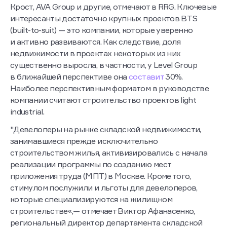
год вышли серьезные игроки: ФСК, ПИК, Level Group,
Крост, AVA Group и другие, отмечают в RRG. Ключевые
интересанты достаточно крупных проектов BTS
(built-to-suit) — это компании, которые уверенно
и активно развиваются. Как следствие, доля
недвижимости в проектах некоторых из них
существенно выросла, в частности, у Level Group
в ближайшей перспективе она
составит
30%.
Наиболее перспективным форматом в руководстве
компании считают строительство проектов light
industrial.
"Девелоперы на рынке складской недвижимости,
занимавшиеся прежде исключительно
строительством жилья, активизировались с начала
реализации программы по созданию мест
приложения труда (МПТ) в Москве. Кроме того,
стимулом послужили и льготы для девелоперов,
которые специализируются на жилищном
строительстве«,— отмечает Виктор Афанасенко,