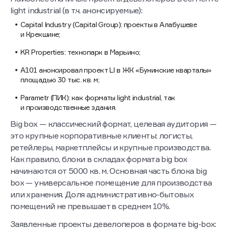
Наиболее значимые проекты девелоперов в сегменте
light industrial (в т.ч. анонсируемые):
Capital Industry (Capital Group): проекты в Алабушеве
и Крекшине;
KR Properties: технопарк в Марьино;
А101 анонсировал проект LI в ЖК «Бунинские кварталы»
площадью 30 тыс. кв. м;
Parametr (ПИК): как форматы light industrial, так
и производственные здания.
Big box — классический формат, целевая аудитория —
это крупные корпоративные клиенты: логисты,
ретейлеры, маркетплейсы и крупные производства.
Как правило, блоки в складах формата big box
начинаются от 5000 кв. м. Основная часть блока big
box — универсальное помещение для производства
или хранения. Доля административно-бытовых
помещений не превышает в среднем 10%.