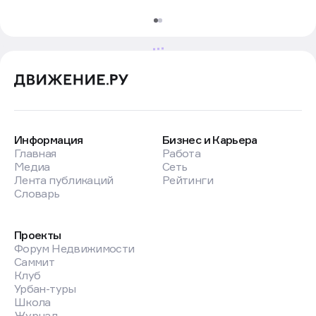
Новости
Аренда
5 авг в 13:30
Ритейлер Lime закроет
14 магазинов по франшизе
и уйдет в крупные форматы
Фото: Сергей Петров/NEWS.ru/ТАСС
Fashion-ритейлер Lime сворачивает
франчайзинговую модель и в ближайшее время
закроет 14 последних партнерских магазинов. Бренд