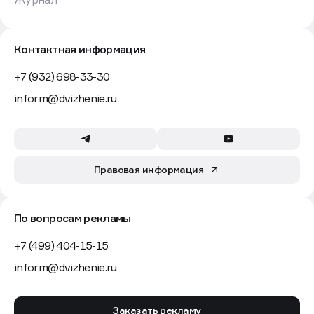
планирует сделать ставку на развитие собственной
сети крупных форматов. Об этом сообщили Forbes
в пресс-службе компании.
В 2026 году точки нового формата открылись
в торгово-развлекательных центрах Нижнего
Новгорода, Санкт-Петербурга и Тюмени. К запуску
готовится магазин в московском «Европолисе».
Разворот к большим площадям начался у ретейлера
после 2022 года. До этого Lime открывал
преимущественно небольшие магазины до 500 кв. м,
но с уходом с российского рынка международных
брендов освободились крупные помещения —
и в 2023 году компания заявила о планах открывать
точки площадью от 2 тыс. кв. м. Однако ставка
на масштабные форматы в регионах себя
не оправдала. По данным источников «Известий»,
такие объекты слишком долго окупаются в условиях
недостаточно высокого спроса. В июле 2026 года
компания приостановила открытие новых магазинов