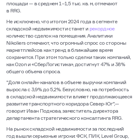
главным образом в складских объектах небольшой
площади — в среднем 1–1,5 тыс. кв. м, отмечают
в RRG.
Не исключено, что итогом 2024 года в сегменте
складской недвижимости станет и
рекордное
количество сделок на помещения. Аналитики
Nikoliers отмечают, что огромный спрос со стороны
маркетплейсов как тренд в ближайшее время
сохранится. При этом только сделки таких компаний,
как Ozon и «СберЛогистика», достигнут 47% и 38%
общего объема спроса.
"Доля онлайн-каналов в объеме выручки компаний
выросла с 3,9% до 5,2%. Безусловно, на потребность
в складской недвижимости влияет продолжающееся
развитие транспортного коридора Север-Юг",—
говорит Иван Подкова, заместитель директора
департамента стратегического консалтинга RRG.
На рынок складской недвижимости за последний