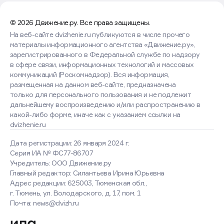
© 2026 Движение.ру. Все права защищены.
На веб-сайте dvizhenie.ru публикуются в числе прочего
материалы информационного агентства «Движение.ру»,
зарегистрированного в Федеральной службе по надзору
в сфере связи, информационных технологий и массовых
коммуникаций (Роскомнадзор). Вся информация,
размещенная на данном веб-сайте, предназначена
только для персонального пользования и не подлежит
дальнейшему воспроизведению и/или распространению в
какой-либо форме, иначе как с указанием ссылки на
dvizhenie.ru
Дата регистрации: 26 января 2024 г.
Серия ИА № ФС77-86707
Учредитель: ООО Движение.ру
Главный редактор: Силантьева Ирина Юрьевна
Адрес редакции: 625003, Тюменская обл.,
г. Тюмень, ул. Володарского, д. 17, пом. 1
Оставаясь на сайте, вы
Почта: news@dvizh.ru
соглашаетесь с использованием
cookies